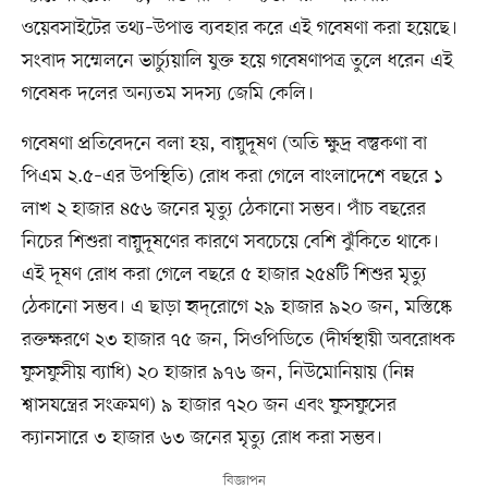
ওয়েবসাইটের তথ্য–উপাত্ত ব্যবহার করে এই গবেষণা করা হয়েছে।
সংবাদ সম্মেলনে ভার্চু৵য়ালি যুক্ত হয়ে গবেষণাপত্র তুলে ধরেন এই
গবেষক দলের অন্যতম সদস্য জেমি কেলি।
গবেষণা প্রতিবেদনে বলা হয়, বায়ুদূষণ (অতি ক্ষুদ্র বস্তুকণা বা
পিএম ২.৫–এর উপস্থিতি) রোধ করা গেলে বাংলাদেশে বছরে ১
লাখ ২ হাজার ৪৫৬ জনের মৃত্যু ঠেকানো সম্ভব। পাঁচ বছরের
নিচের শিশুরা বায়ুদূষণের কারণে সবচেয়ে বেশি ঝুঁকিতে থাকে।
এই দূষণ রোধ করা গেলে বছরে ৫ হাজার ২৫৪টি শিশুর মৃত্যু
ঠেকানো সম্ভব। এ ছাড়া হৃদ্‌রোগে ২৯ হাজার ৯২০ জন, মস্তিষ্কে
রক্তক্ষরণে ২৩ হাজার ৭৫ জন, সিওপিডিতে (দীর্ঘস্থায়ী অবরোধক
ফুসফুসীয় ব্যাধি) ২০ হাজার ৯৭৬ জন, নিউমোনিয়ায় (নিম্ন
শ্বাসযন্ত্রের সংক্রমণ) ৯ হাজার ৭২০ জন এবং ফুসফুসের
ক্যানসারে ৩ হাজার ৬৩ জনের মৃত্যু রোধ করা সম্ভব।