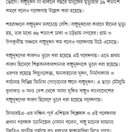
ভোগে। বায়ুদূষণ না থাকলে বছরে মানুষের মৃত্যুহার ১৯ শতাংশ
কমবে বলেও গবেষণায় উল্লেখ করা হয়েছে।
শহরাঞ্চলে বায়ুদূষণ সবচেয়ে বেশি। বায়ুদূষণের কারণে যাঁদের মৃত্যু
হয়, তার মধ্যে ৪৮ শতাংশ ঢাকা ও চট্টগ্রাম নগরের। গ্রাম ও
উপকূলীয় অঞ্চলে বায়ুদূষণ কম বলেও গবেষণায় উঠে এসেছে।
বায়ুদূষণের কারণও তুলে ধরা হয়েছে এই গবেষণায়। এতে প্রথম
কারণ হিসেবে শিল্পকলকারখানার বায়ুদূষণকে তুলে ধরা হয়েছে।
এরপর রয়েছে বিদ্যুৎকেন্দ্র, যানবাহনের দূষণ, নির্মাণকাজ ও
বর্জ্যসহ বিভিন্ন জিনিস পোড়ানোর ফলে বায়ুদূষণ। এ ছাড়া মৌসুমি
ধুলাঝড় ও অন্য দেশ থেকে আসা দূষিত বায়ুও বাংলাদেশের
বায়ুদূষণের কারণ হিসেবে তুলে ধরা হয়েছে গবেষণায়।
সিআরইএ–এর দক্ষিণ-পূর্ব এশিয়ার বিশ্লেষক ও এই গবেষণার
প্রধান গবেষক ড্যানিয়েল নেসান বলেন, বায়ু মানের সামান্য
উন্নতিও জাতীয় পর্যায়ে বড় ধরনের স্বাস্থ্যসুবিধা দিতে পারে।