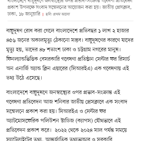
বাংলাদেশে বায়ুদূষণে জনস্বাস্থ্যের ওপর প্রভাব–সংক্রান্ত গবেষণা প্রতিবেদন
প্রকাশ উপলক্ষে সংবাদ সম্মেলনের আয়োজন করা হয়। জাতীয় প্রেসক্লাব,
ঢাকা, ১৮ জানুয়ারি
ছবি: প্রথম আলো
বায়ুদূষণ রোধ করা গেলে বাংলাদেশে প্রতিবছর ১ লাখ ২ হাজার
৪৫৬ জনের অকালমৃত্যু ঠেকানো সম্ভব। বায়ুদূষণের কারণে যাদের
মৃত্যু হয়, তাদের ৪৮ শতাংশ ঢাকা ও চট্টগ্রাম নগরের মানুষ।
ফিনল্যান্ডভিত্তিক বেসরকারি গবেষণা প্রতিষ্ঠান সেন্টার ফর রিসার্চ
অন এনার্জি অ্যান্ড ক্লিন এয়ারের (সিআরইএ) এক গবেষণায় এই
তথ্য উঠে এসেছে।
বাংলাদেশে বায়ুদূষণে জনস্বাস্থ্যের ওপর প্রভাব–সংক্রান্ত এই
গবেষণা প্রতিবেদন আজ শনিবার জাতীয় প্রেসক্লাবে এক সংবাদ
সম্মেলনে প্রকাশ করা হয়। সিআরইএ ও সেন্টার ফর
অ্যাটমোসফেরিক পলিউশন স্টাডিজ (ক্যাপস) যৌথভাবে এই
প্রতিবেদন প্রকাশ করে। ২০২২ থেকে ২০২৪ সাল পর্যন্ত সময়ে
স্যাটেলাইটের তথ্য, আন্তর্জাতিক তথ্যভান্ডার ও সরকারি