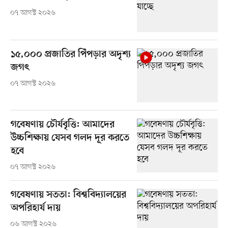
০৭ আগস্ট ২০২৬
১৫,০০০ প্রজাতির পিঁপড়ার অদৃশ্য
জগৎ
০৭ আগস্ট ২০২৬
গবেষণায় চৌর্যবৃত্তি: আমাদের
উচ্চশিক্ষায় যেসব গলদ দূর করতে
হবে
০৭ আগস্ট ২০২৬
গবেষণায় সততা: বিশ্ববিদ্যালয়ের
অপরিহার্য দায়
০৬ আগস্ট ২০২৬