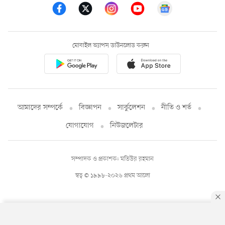
মোবাইল অ্যাপস ডাউনলোড করুন
আমাদের সম্পর্কে
বিজ্ঞাপন
সার্কুলেশন
নীতি ও শর্ত
যোগাযোগ
নিউজলেটার
সম্পাদক ও প্রকাশক: মতিউর রহমান
স্বত্ব © ১৯৯৮-২০২৬ প্রথম আলো