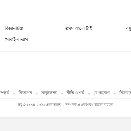
বিজ্ঞানচিন্তা
প্রথম আলো ট্রাস্ট
বন্
মোবাইল ভ্যাস
্পর্কে
বিজ্ঞাপন
সার্কুলেশন
নীতি ও শর্ত
যোগাযোগ
নিউজল
স্বত্ব © ১৯৯৮-২০২৬ প্রথম আলো
সম্পাদক ও প্রকাশক: মতিউর রহমান