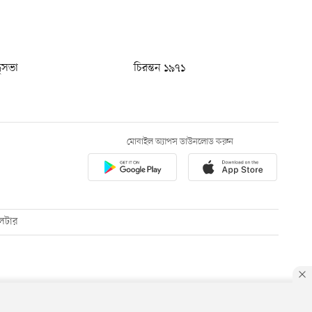
ধুসভা
চিরন্তন ১৯৭১
মোবাইল অ্যাপস ডাউনলোড করুন
েটার