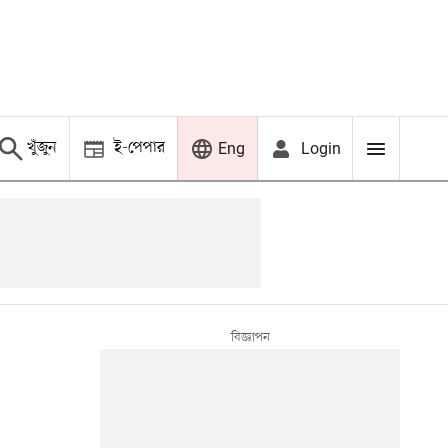
খুঁজুন
ই-পেপার
Login
Eng