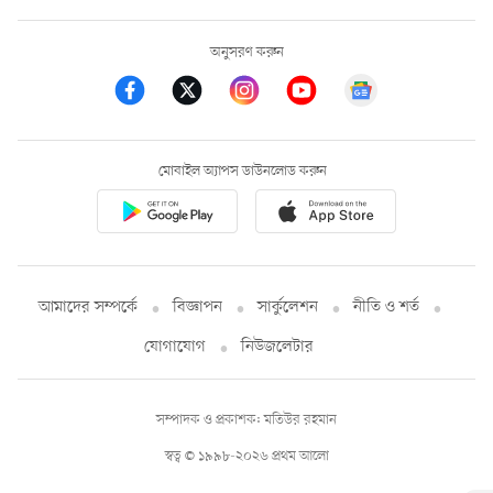
অনুসরণ করুন
মোবাইল অ্যাপস ডাউনলোড করুন
আমাদের সম্পর্কে
বিজ্ঞাপন
সার্কুলেশন
নীতি ও শর্ত
যোগাযোগ
নিউজলেটার
সম্পাদক ও প্রকাশক: মতিউর রহমান
স্বত্ব © ১৯৯৮-২০২৬ প্রথম আলো