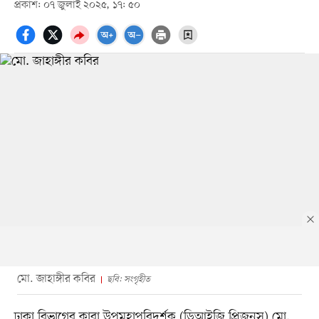
প্রকাশ: ০৭ জুলাই ২০২৫, ১৭: ৫০
মো. জাহাঙ্গীর কবির
ছবি: সংগৃহীত
ঢাকা বিভাগের কারা উপমহাপরিদর্শক (ডিআইজি প্রিজনস) মো.