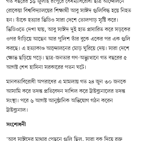
গত বছরের ১৬ জুলাই রংপুরে বৈষম্যবিরোধী ছাত্র আন্দোলনে
রোকেয়া বিশ্ববিদ্যালয়ের শিক্ষার্থী আবু সাঈদ গুলিবিদ্ধ হয়ে নিহত
হন। তাঁকে হত্যার ভিডিও সারা দেশে তোলপাড় সৃষ্টি করে।
ভিডিওতে দেখা যায়, আবু সাঈদ দুই হাত প্রসারিত করে সড়কের
ওপর দাঁড়িয়ে আছেন আর পুলিশ তাঁর বুকে একের পর এক গুলি
করছে। এ হত্যাকাণ্ড আন্দোলনের মোড় ঘুরিয়ে দেয়। সারা দেশে
ক্ষোভ ছড়িয়ে পড়ে। ছাত্র-জনতার গণ-অভ্যুত্থানে গত বছরের ৫
আগস্ট শেখ হাসিনা সরকারের পতন ঘটে।
মানবতাবিরোধী অপরাধের এ মামলায় গত ২৪ জুন ৩০ জনকে
আসামি করে তদন্ত প্রতিবেদন দাখিল করে ট্রাইব্যুনালের তদন্ত
সংস্থা। পরে ৬ আগস্ট আনুষ্ঠানিক অভিযোগ গঠন করেন
ট্রাইব্যুনাল।
সংশোধনী
'আবু সাঈদের মাথার পেছনে গুলি ছিল, সারা বুক দিয়ে রক্ত