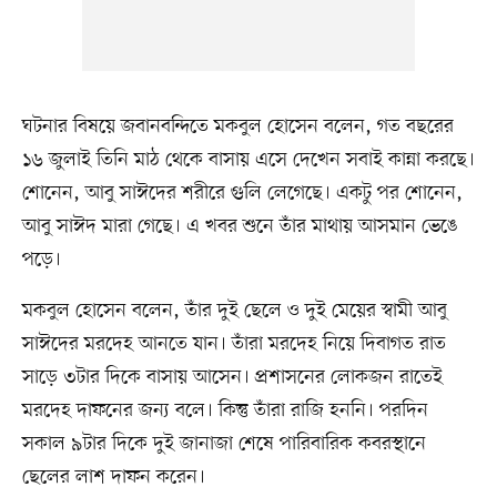
ঘটনার বিষয়ে জবানবন্দিতে মকবুল হোসেন বলেন, গত বছরের
১৬ জুলাই তিনি মাঠ থেকে বাসায় এসে দেখেন সবাই কান্না করছে।
শোনেন, আবু সাঈদের শরীরে গুলি লেগেছে। একটু পর শোনেন,
আবু সাঈদ মারা গেছে। এ খবর শুনে তাঁর মাথায় আসমান ভেঙে
পড়ে।
মকবুল হোসেন বলেন, তাঁর দুই ছেলে ও দুই মেয়ের স্বামী আবু
সাঈদের মরদেহ আনতে যান। তাঁরা মরদেহ নিয়ে দিবাগত রাত
সাড়ে ৩টার দিকে বাসায় আসেন। প্রশাসনের লোকজন রাতেই
মরদেহ দাফনের জন্য বলে। কিন্তু তাঁরা রাজি হননি। পরদিন
সকাল ৯টার দিকে দুই জানাজা শেষে পারিবারিক কবরস্থানে
ছেলের লাশ দাফন করেন।