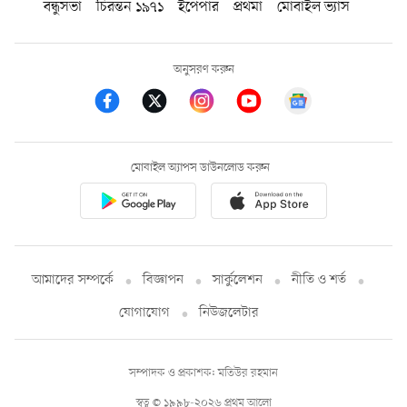
বন্ধুসভা
চিরন্তন ১৯৭১
ইপেপার
প্রথমা
মোবাইল ভ্যাস
অনুসরণ করুন
মোবাইল অ্যাপস ডাউনলোড করুন
আমাদের সম্পর্কে
বিজ্ঞাপন
সার্কুলেশন
নীতি ও শর্ত
যোগাযোগ
নিউজলেটার
সম্পাদক ও প্রকাশক: মতিউর রহমান
স্বত্ব © ১৯৯৮-২০২৬ প্রথম আলো