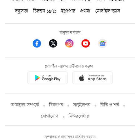
বন্ধুসভা
চিরন্তন ১৯৭১
ইপেপার
প্রথমা
মোবাইল ভ্যাস
অনুসরণ করুন
মোবাইল অ্যাপস ডাউনলোড করুন
আমাদের সম্পর্কে
বিজ্ঞাপন
সার্কুলেশন
নীতি ও শর্ত
যোগাযোগ
নিউজলেটার
সম্পাদক ও প্রকাশক: মতিউর রহমান