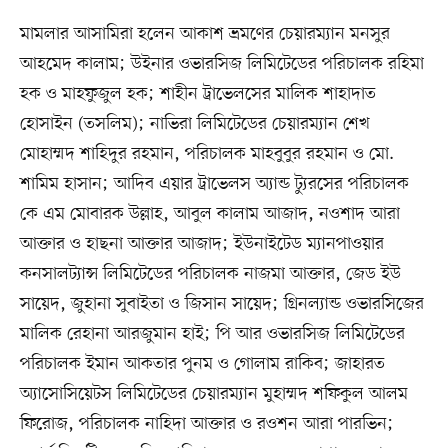
মামলার আসামিরা হলেন আকাশ ভ্রমণের চেয়ারম্যান মনসুর
আহমেদ কালাম; উইনার ওভারসিজ লিমিটেডের পরিচালক রহিমা
হক ও মাহফুজুল হক; শাহীন ট্রাভেলসের মালিক শাহাদাত
হোসাইন (তসলিম); নাভিরা লিমিটেডের চেয়ারম্যান শেখ
মোহাম্মদ শাহিদুর রহমান, পরিচালক মাহবুবুর রহমান ও মো.
শামিম হাসান; আদিব এয়ার ট্রাভেলস অ্যান্ড ট্যুরসের পরিচালক
কে এম মোবারক উল্লাহ, আবুল কালাম আজাদ, নওশাদ আরা
আক্তার ও হাছনা আক্তার আজাদ; ইউনাইটেড ম্যানপাওয়ার
কনসালট্যান্স লিমিটেডের পরিচালক নাজমা আক্তার, জেড ইউ
সায়েদ, জুহানা সুবাইতা ও জিসান সায়েদ; গ্রিনল্যান্ড ওভারসিজের
মালিক রেহানা আরজুমান হাই; পি আর ওভারসিজ লিমিটেডের
পরিচালক ইমান আকতার পুনম ও গোলাম রাকিব; জাহারত
অ্যাসোসিয়েটস লিমিটেডের চেয়ারম্যান মুহাম্মদ শফিকুল আলম
ফিরোজ, পরিচালক নাহিদা আক্তার ও রওশন আরা পারভিন;