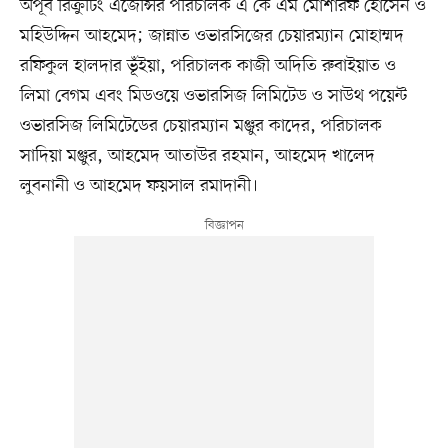
অপূর্ব রিক্রুটিং এজেন্সির পরিচালক এ কে এম মোশারফ হোসেন ও
মহিউদ্দিন আহমেদ; জান্নাত ওভারসিজের চেয়ারম্যান মোহাম্মদ
রফিকুল হালদার ভূঁইয়া, পরিচালক কাজী অদিতি রুবাইয়াত ও
লিমা বেগম এবং মিডওয়ে ওভারসিজ লিমিটেড ও সাউথ পয়েন্ট
ওভারসিজ লিমিটেডের চেয়ারম্যান মঞ্জুর কাদের, পরিচালক
সাদিয়া মঞ্জুর, আহমেদ আতাউর রহমান, আহমেদ খালেদ
লুবনানী ও আহমেদ ফয়সাল রমাদানী।