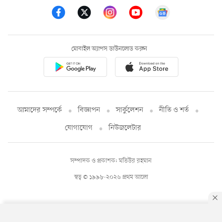
মোবাইল অ্যাপস ডাউনলোড করুন
আমাদের সম্পর্কে
বিজ্ঞাপন
সার্কুলেশন
নীতি ও শর্ত
যোগাযোগ
নিউজলেটার
সম্পাদক ও প্রকাশক: মতিউর রহমান
স্বত্ব © ১৯৯৮-২০২৬ প্রথম আলো