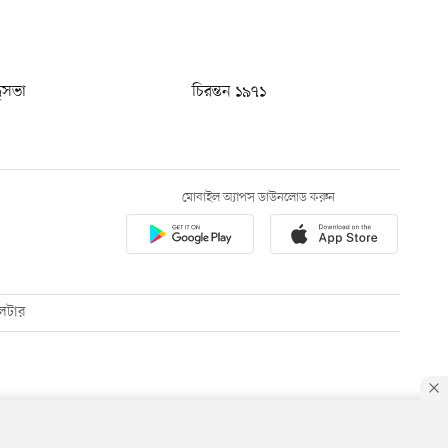
ধুসভা
চিরন্তন ১৯৭১
মোবাইল অ্যাপস ডাউনলোড করুন
েটার