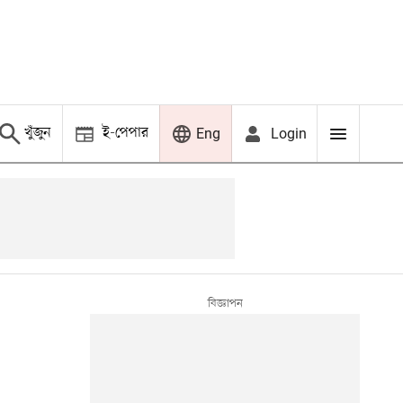
খুঁজুন
ই-পেপার
Login
Eng