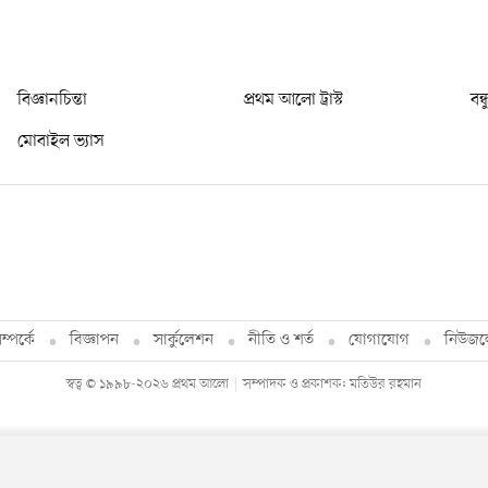
বিজ্ঞানচিন্তা
প্রথম আলো ট্রাস্ট
বন্
মোবাইল ভ্যাস
্পর্কে
বিজ্ঞাপন
সার্কুলেশন
নীতি ও শর্ত
যোগাযোগ
নিউজল
স্বত্ব © ১৯৯৮-২০২৬ প্রথম আলো
সম্পাদক ও প্রকাশক: মতিউর রহমান