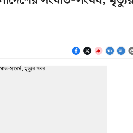
লাদেশের সংঘাত–সংঘর্ষ, মৃত্যু