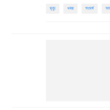
মৃত্যু
খবর
সংঘর্ষ
আন্