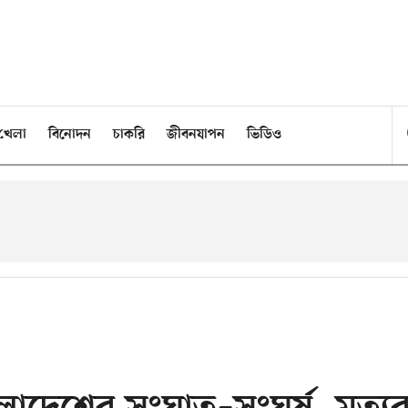
খেলা
বিনোদন
চাকরি
জীবনযাপন
ভিডিও