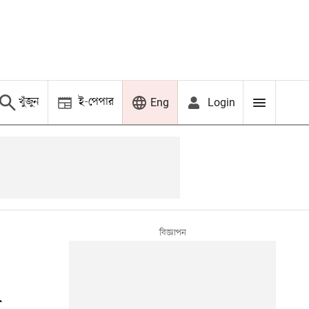
খুঁজুন
ই-পেপার
Login
Eng