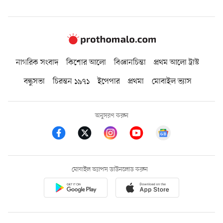
নাগরিক সংবাদ
কিশোর আলো
বিজ্ঞানচিন্তা
প্রথম আলো ট্রাস্ট
বন্ধুসভা
চিরন্তন ১৯৭১
ইপেপার
প্রথমা
মোবাইল ভ্যাস
অনুসরণ করুন
মোবাইল অ্যাপস ডাউনলোড করুন