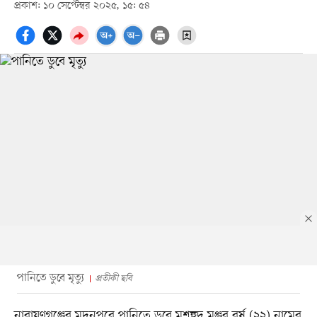
প্রকাশ: ১০ সেপ্টেম্বর ২০২৫, ১৫: ৫৪
পানিতে ডুবে মৃত্যু
প্রতীকী ছবি
নারায়ণগঞ্জের মদনপুরে পানিতে ডুবে মশহুদ মঞ্জুর বর্ষ (২২) নামের