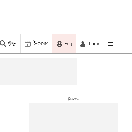
খুঁজুন
ই-পেপার
Login
Eng