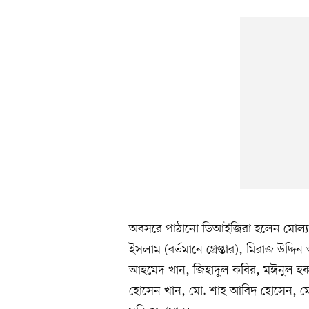
অবসরে পাঠানো ডিআইজিরা হলেন মোল্যা ন
ইসলাম (বর্তমানে গ্রেপ্তার), মিরাজ উদ্
আহমেদ খান, জিহাদুল কবির, মঈনুল হক,
হোসেন খান, মো. শাহ আবিদ হোসেন, মো.