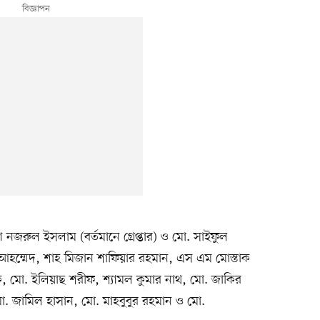
জরুল ইসলাম (বর্তমানে গ্রেপ্তার) ও মো. সাইফুল
দিন আহম্মেদ, শাহ মিজান শাফিয়ার রহমান, এস এম মোস্তাক
 মো. ইলিয়াছ শরীফ, শ্যামল কুমার নাথ, মো. জাকির
 জামিল হাসান, মো. মাহবুবুর রহমান ও মো.