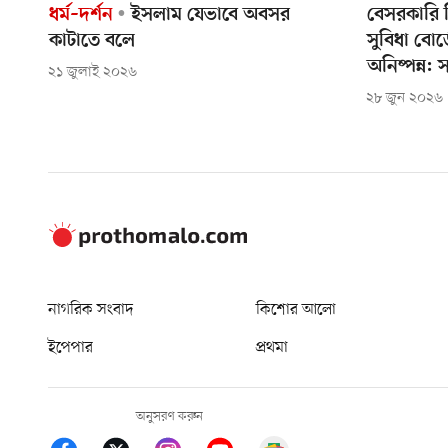
ধর্ম–দর্শন
ইসলাম যেভাবে অবসর
বেসরকারি শ
কাটাতে বলে
সুবিধা বো
অনিষ্পন্ন: স
২১ জুলাই ২০২৬
২৮ জুন ২০২৬
নাগরিক সংবাদ
কিশোর আলো
ইপেপার
প্রথমা
অনুসরণ করুন