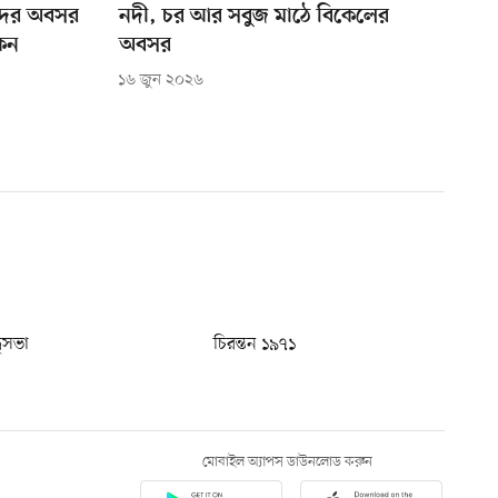
কদের অবসর
নদী, চর আর সবুজ মাঠে বিকেলের
কেন
অবসর
১৬ জুন ২০২৬
ধুসভা
চিরন্তন ১৯৭১
মোবাইল অ্যাপস ডাউনলোড করুন