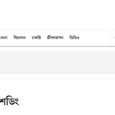
খেলা
বিনোদন
চাকরি
জীবনযাপন
ভিডিও
শেডিং