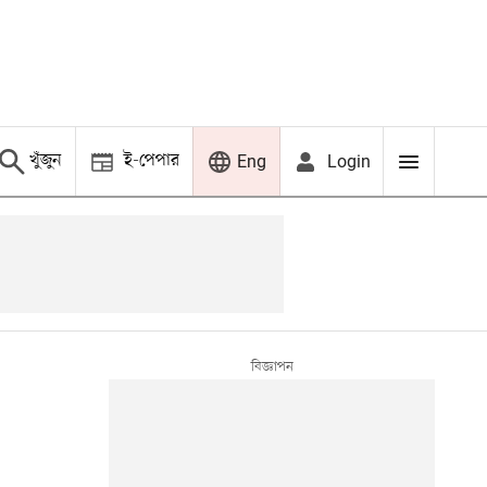
খুঁজুন
ই-পেপার
Login
Eng