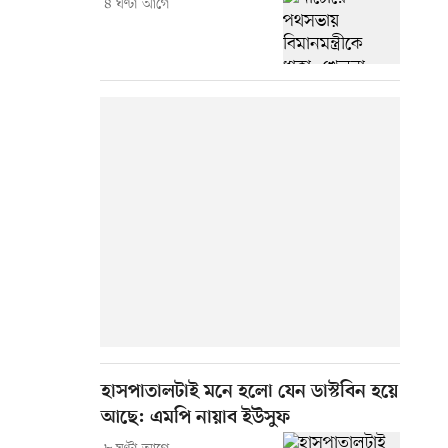
৪ ঘণ্টা আগে
হাসপাতালটাই মনে হলো যেন ডাস্টবিন হয়ে
আছে: এমপি নায়াব ইউসুফ