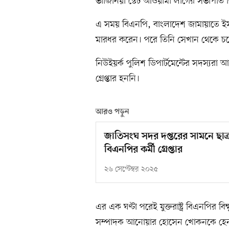
ভার্জিনিয়া স্টেট আওয়ামী লীগের সভাপতি
এ সময় বিএনপি, বাংলাদেশ জামায়াতে ইসল
মারধর করেন। পরে তিনি সেখান থেকে চ
নিউইয়র্ক পুলিশ ডিপার্টমেন্টের সদস্যর
গ্রেপ্তার হননি।
আরও পড়ুন
জাতিসংঘ সদর দপ্তরের সামনে ছাত
বিএনপির কর্মী গ্রেপ্তার
২৬ সেপ্টেম্বর ২০২৫
এর এক ঘণ্টা পরেই যুক্তরাষ্ট্র বিএনপির ব
সম্পাদক আনোয়ার হোসেন খোকনকে হেনস্তা 