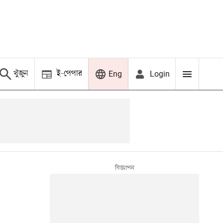
খুঁজুন
ই-পেপার
Login
Eng