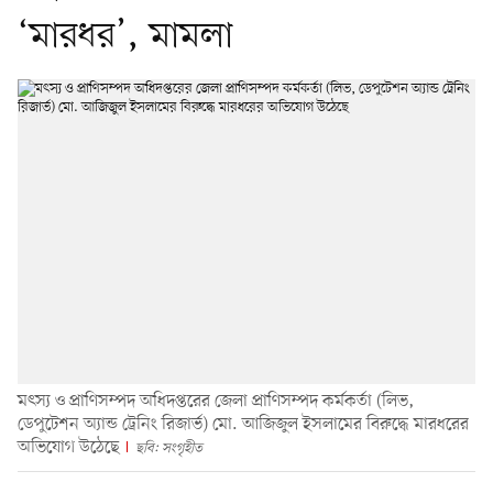
‘মারধর’, মামলা
মৎস্য ও প্রাণিসম্পদ অধিদপ্তরের জেলা প্রাণিসম্পদ কর্মকর্তা (লিভ,
ডেপুটেশন অ্যান্ড ট্রেনিং রিজার্ভ) মো. আজিজুল ইসলামের বিরুদ্ধে মারধরের
অভিযোগ উঠেছে
ছবি: সংগৃহীত