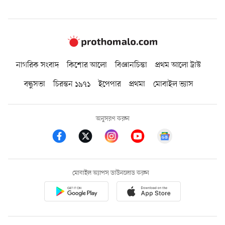
নাগরিক সংবাদ
কিশোর আলো
বিজ্ঞানচিন্তা
প্রথম আলো ট্রাস্ট
বন্ধুসভা
চিরন্তন ১৯৭১
ইপেপার
প্রথমা
মোবাইল ভ্যাস
অনুসরণ করুন
মোবাইল অ্যাপস ডাউনলোড করুন