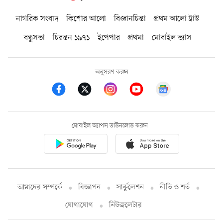
নাগরিক সংবাদ
কিশোর আলো
বিজ্ঞানচিন্তা
প্রথম আলো ট্রাস্ট
বন্ধুসভা
চিরন্তন ১৯৭১
ইপেপার
প্রথমা
মোবাইল ভ্যাস
অনুসরণ করুন
মোবাইল অ্যাপস ডাউনলোড করুন
আমাদের সম্পর্কে
বিজ্ঞাপন
সার্কুলেশন
নীতি ও শর্ত
যোগাযোগ
নিউজলেটার