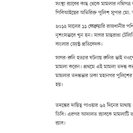
সংস্থা র‍্যাবের কাছ থেকে মামলার নথিপত্
পিবিআইয়ের অতিরিক্ত পুলিশ সুপার মো
২০১২ সালের ১১ ফেব্রুয়ারি রাজধানীর পশ
নৃশংসভাবে খুন হন। সাগর মাছরাঙা টেলি
বাংলার জ্যেষ্ঠ প্রতিবেদক।
সাগর-রুনি হত্যার ঘটনায় রুনির ভাই ন
মামলা করেন। প্রথমে এই মামলা তদন্ত ক
মামলার তদন্তভার ঢাকা মহানগর পুলিশের (
হয়।
তদন্তের দায়িত্ব পাওয়ার ৬২ দিনের মাথায় ২
ডিবি। এরপর আদালত র‍্যাবকে মামলাটি ত
র‍্যাব।