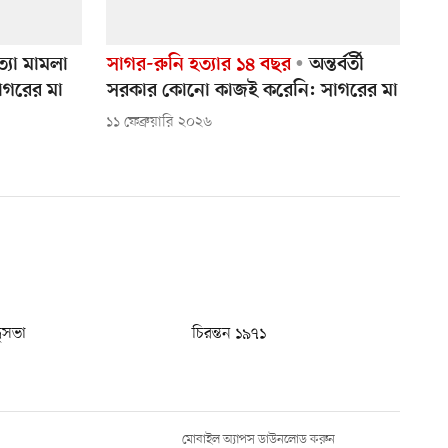
ত্যা মামলা
সাগর-রুনি হত্যার ১৪ বছর
অন্তর্বর্তী
াগরের মা
সরকার কোনো কাজই করেনি: সাগরের মা
১১ ফেব্রুয়ারি ২০২৬
ধুসভা
চিরন্তন ১৯৭১
মোবাইল অ্যাপস ডাউনলোড করুন