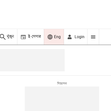
খুঁজুন
ই-পেপার
Login
Eng