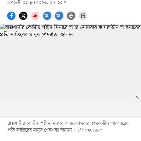
আপডেট: ০১ জুন ২০২৬, ০৮: ১০
রাজধানীর কেন্দ্রীয় শহীদ মিনারে আজ সোমবার কামরুদ্দীন আবসারের
প্রতি সর্বস্তরের মানুষ শেষশ্রদ্ধা জানান
ছবি: প্রথম আলো