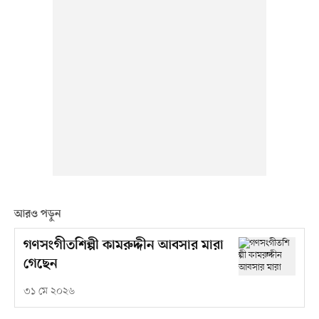
আরও পড়ুন
গণসংগীতশিল্পী কামরুদ্দীন আবসার মারা
গেছেন
৩১ মে ২০২৬