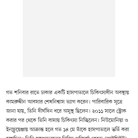
গত শনিবার রাতে ঢাকার একটি হাসপাতালে চিকিৎসাধীন অবস্থায়
কামরুদ্দীন আবসার শেষনিশ্বাস ত্যাগ করেন। পারিবারিক সূত্রে
জানা যায়, তিনি দীর্ঘদিন ধরে অসুস্থ ছিলেন। ২০১১ সালে স্ট্রোক
করার পর থেকে তিনি বাসায় চিকিৎসা নিচ্ছিলেন। নিউমোনিয়া ও
ইনফ্লুয়েঞ্জায় আক্রান্ত হলে গত ১৪ মে তাঁকে হাসপাতালে ভর্তি করা