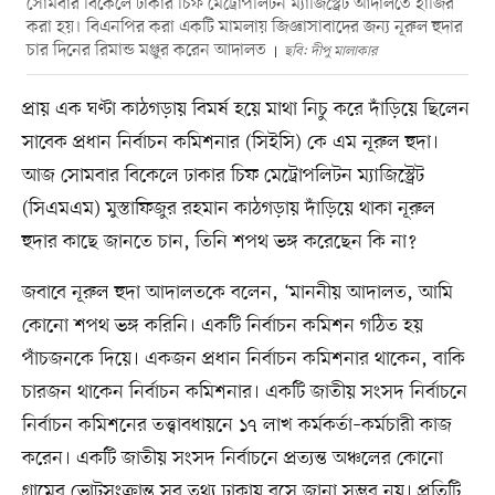
সোমবার বিকেলে ঢাকার চিফ মেট্রোপলিটন ম্যাজিস্ট্রেট আদালতে হাজির
করা হয়। বিএনপির করা একটি মামলায় জিজ্ঞাসাবাদের জন্য নূরুল হুদার
চার দিনের রিমান্ড মঞ্জুর করেন আদালত
ছবি: দীপু মালাকার
প্রায় এক ঘণ্টা কাঠগড়ায় বিমর্ষ হয়ে মাথা নিচু করে দাঁড়িয়ে ছিলেন
সাবেক প্রধান নির্বাচন কমিশনার (সিইসি) কে এম নূরুল হুদা।
আজ সোমবার বিকেলে ঢাকার চিফ মেট্রোপলিটন ম্যাজিস্ট্রেট
(সিএমএম) মুস্তাফিজুর রহমান কাঠগড়ায় দাঁড়িয়ে থাকা নূরুল
হুদার কাছে জানতে চান, তিনি শপথ ভঙ্গ করেছেন কি না?
জবাবে নূরুল হুদা আদালতকে বলেন, ‘মাননীয় আদালত, আমি
কোনো শপথ ভঙ্গ করিনি। একটি নির্বাচন কমিশন গঠিত হয়
পাঁচজনকে দিয়ে। একজন প্রধান নির্বাচন কমিশনার থাকেন, বাকি
চারজন থাকেন নির্বাচন কমিশনার। একটি জাতীয় সংসদ নির্বাচনে
নির্বাচন কমিশনের তত্ত্বাবধায়নে ১৭ লাখ কর্মকর্তা–কর্মচারী কাজ
করেন। একটি জাতীয় সংসদ নির্বাচনে প্রত্যন্ত অঞ্চলের কোনো
গ্রামের ভোটসংক্রান্ত সব তথ্য ঢাকায় বসে জানা সম্ভব নয়। প্রতিটি