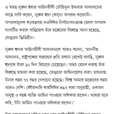
এ সময় নূরুল হুদার আইনজীবী তৌহিদুল ইসলাম আদালতের
কাছে দাবি করেন, নূরুল হুদা কোনো অপরাধ করেননি।
অপরাধমূলক ষড়যন্ত্রসহ দণ্ডবিধির নির্বাচনসংক্রান্ত যেসব অপরাধ
সংঘটিত করার অভিযোগ তাঁর মক্কেলের বিরুদ্ধে আনা হয়েছে,
সেগুলো ভিত্তিহীন।
নূরুল হুদার আইনজীবী আদালতকে আরও বলেন, ‘মাননীয়
আদালত, রাষ্ট্রপক্ষের বক্তব্যের প্রতি সম্মান রেখেই বলছি, নূরুল
হুদাকে তাঁরা ১০ দিন রিমান্ডে চেয়েছেন। অথচ যেসব ধারায় তাঁর
বিরুদ্ধে মামলা করা হয়েছে, সেগুলো জামিনযোগ্য ধারা। মামলায়
উনার বয়স ৭৭ বছর দেখানো হয়েছে। কিন্তু আমার মক্কেলের বয়স
আরও বেশি। ফৌজদারি কার্যবিধির ৪৯৭ ধারা অনুযায়ী, একজন
অসুস্থ ও বয়স্ক ব্যক্তি জামিন পাওয়ার অধিকার রাখেন। আমরা মনে
করি, উনি জামিন পাওয়ার অধিকার রাখেন।’