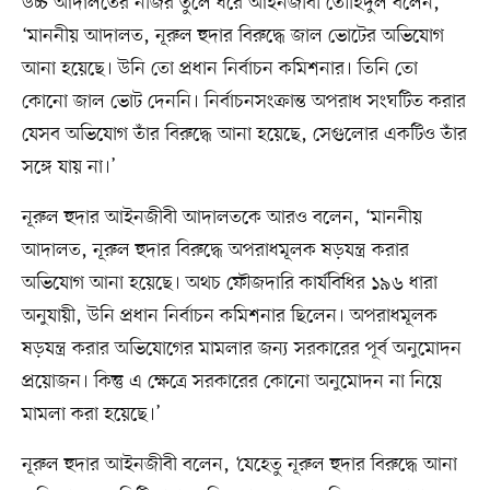
উচ্চ আদালতের নজির তুলে ধরে আইনজীবী তৌহিদুল বলেন,
‘মাননীয় আদালত, নূরুল হুদার বিরুদ্ধে জাল ভোটের অভিযোগ
আনা হয়েছে। উনি তো প্রধান নির্বাচন কমিশনার। তিনি তো
কোনো জাল ভোট দেননি। নির্বাচনসংক্রান্ত অপরাধ সংঘটিত করার
যেসব অভিযোগ তাঁর বিরুদ্ধে আনা হয়েছে, সেগুলোর একটিও তাঁর
সঙ্গে যায় না।’
নূরুল হুদার আইনজীবী আদালতকে আরও বলেন, ‘মাননীয়
আদালত, নূরুল হুদার বিরুদ্ধে অপরাধমূলক ষড়যন্ত্র করার
অভিযোগ আনা হয়েছে। অথচ ফৌজদারি কার্যবিধির ১৯৬ ধারা
অনুযায়ী, উনি প্রধান নির্বাচন কমিশনার ছিলেন। অপরাধমূলক
ষড়যন্ত্র করার অভিযোগের মামলার জন্য সরকারের পূর্ব অনুমোদন
প্রয়োজন। কিন্তু এ ক্ষেত্রে সরকারের কোনো অনুমোদন না নিয়ে
মামলা করা হয়েছে।’
নূরুল হুদার আইনজীবী বলেন, ‘যেহেতু নূরুল হুদার বিরুদ্ধে আনা