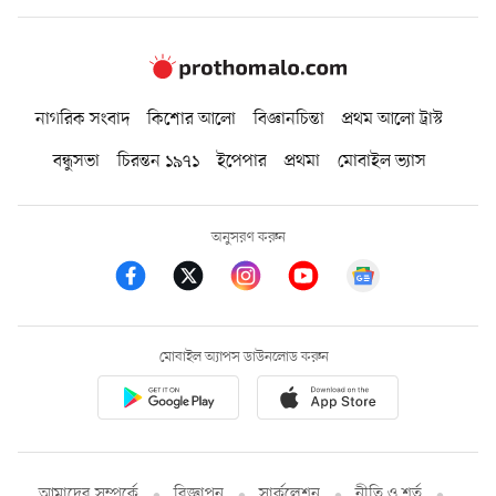
নাগরিক সংবাদ
কিশোর আলো
বিজ্ঞানচিন্তা
প্রথম আলো ট্রাস্ট
বন্ধুসভা
চিরন্তন ১৯৭১
ইপেপার
প্রথমা
মোবাইল ভ্যাস
অনুসরণ করুন
মোবাইল অ্যাপস ডাউনলোড করুন
আমাদের সম্পর্কে
বিজ্ঞাপন
সার্কুলেশন
নীতি ও শর্ত