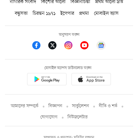
নাগরিক সংবাদ
কিশোর আলো
বিজ্ঞানচিন্তা
প্রথম আলো ট্রাস্ট
বন্ধুসভা
চিরন্তন ১৯৭১
ইপেপার
প্রথমা
মোবাইল ভ্যাস
অনুসরণ করুন
মোবাইল অ্যাপস ডাউনলোড করুন
আমাদের সম্পর্কে
বিজ্ঞাপন
সার্কুলেশন
নীতি ও শর্ত
যোগাযোগ
নিউজলেটার
সম্পাদক ও প্রকাশক: মতিউর রহমান