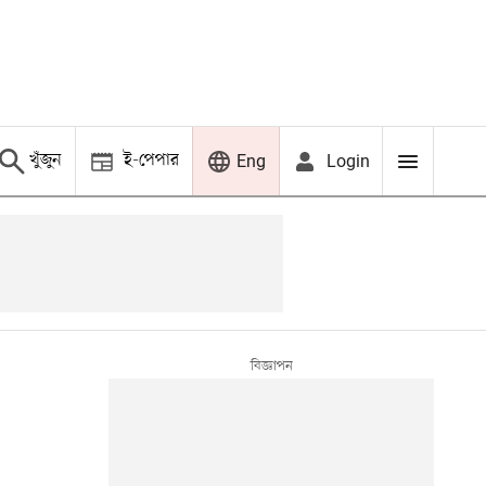
খুঁজুন
ই-পেপার
Login
Eng