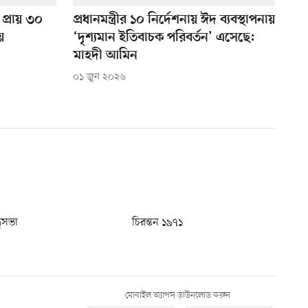
প্রায় ৩০
প্রধানমন্ত্রীর ১০ নির্দেশনায় ঈদ ব্যবস্থাপনায়
়
‘দৃশ্যমান ইতিবাচক পরিবর্তন’ এসেছে:
মাহদী আমিন
০১ জুন ২০২৬
ধুসভা
চিরন্তন ১৯৭১
মোবাইল অ্যাপস ডাউনলোড করুন