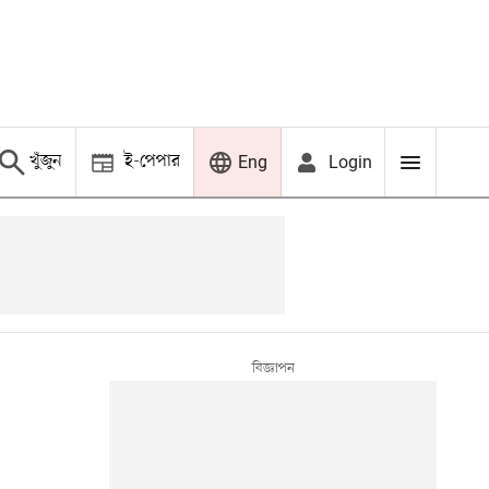
খুঁজুন
ই-পেপার
Login
Eng