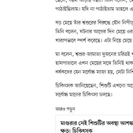
ছেলে, বয়স আড়াই বছর। তিনি বলেন, ‘ম
পাঠাইছিলাম। যদি না পাঠাইতাম তাহলে এ
বড় মেয়ে তাঁর শ্বশুরের বিরুদ্ধে যৌন 
তিনি বলেন, ঘটনার আগের দিন মেয়ে ওর 
খারাপভাবে স্পর্শ করেছে। এটা নিয়ে মেয়ে
মা বলেন, শ্বশুর-জামাতা দুজনের চরিত্র
হাসপাতালে এখন মেয়ের সঙ্গে তিনিই থাকছ
ধর্ষকদের যেন সর্বোচ্চ সাজা হয়, সেটা নি
চিকিৎসক জানিয়েছেন, শিশুটি এখনো অচেত
সর্বোচ্চ মানের চিকিৎসা চলছে।
আরও পড়ুন
মাগুরার সেই শিশুটির অবস্থা আশঙ
ক্ষত: চিকিৎসক