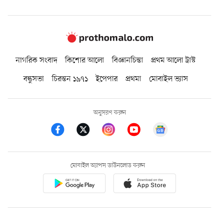
নাগরিক সংবাদ
কিশোর আলো
বিজ্ঞানচিন্তা
প্রথম আলো ট্রাস্ট
বন্ধুসভা
চিরন্তন ১৯৭১
ইপেপার
প্রথমা
মোবাইল ভ্যাস
অনুসরণ করুন
মোবাইল অ্যাপস ডাউনলোড করুন