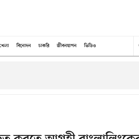
খেলা
বিনোদন
চাকরি
জীবনযাপন
ভিডিও