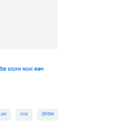
উজ চ্যানেল ফলো করুন
সিএল
নগদ
টেলিটক