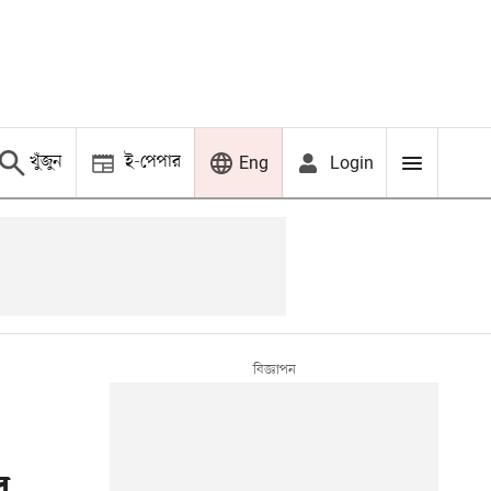
খুঁজুন
ই-পেপার
Login
Eng