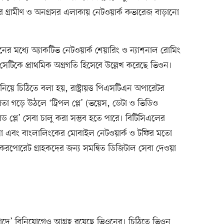
ে গ্রামীণ ও অনগ্রসর এলাকায় নেটওয়ার্ক কভারেজ বাড়ানো
ঠানের মধ্যে অ্যাকটিভ নেটওয়ার্ক শেয়ারিং ও ন্যাশনাল রোমিং
 সেটিকে প্রাথমিক অগ্রগতি হিসেবে উল্লেখ করেছে ভিওন।
নিয়ে চিঠিতে বলা হয়, রাষ্ট্রায়ত্ত পিএসটিএন অপারেটর
 গড়ে উঠলে ‘ট্রিপল প্লে’ (ভয়েস, ডেটা ও ভিডিও
াড প্লে’ সেবা চালু করা সম্ভব হতে পারে। বিটিসিএলের
মো এবং বাংলালিংকের মোবাইল নেটওয়ার্ক ও টফির মতো
ও করপোরেট গ্রাহকদের জন্য সমন্বিত ডিজিটাল সেবা দেওয়া
‘নগদে’ বিনিয়োগেও আগ্রহ রয়েছে ভিওনের। চিঠিতে ভিওন