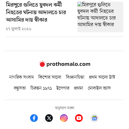
মিরপুরে গুলিতে যুবদল কর্মী
নিহতের ঘটনায় আদালতে চার
আসামির দায় স্বীকার
২৭ জুলাই ২০২৬
নাগরিক সংবাদ
কিশোর আলো
বিজ্ঞানচিন্তা
প্রথম আলো ট্রাস্ট
বন্ধুসভা
চিরন্তন ১৯৭১
ইপেপার
প্রথমা
মোবাইল ভ্যাস
অনুসরণ করুন