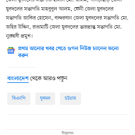
জেলা যুবদলের সভাপতি হাসান মো. জসিম, খাগড়াছড়ি জেলা
যুবদলের সভাপতি মাহবুবুল আলম, ফেনী জেলা যুবদলের
সভাপতি জাকির হোসেন, বান্দরবান জেলা যুবদলের সভাপতি মো.
জহির উদ্দিন, রাঙামাটি জেলা যুবদলের ভারপ্রাপ্ত সভাপতি মো.
নুরুন্নবী প্রমুখ।
প্রথম আলোর খবর পেতে গুগল নিউজ চ্যানেল ফলো
করুন
থেকে আরও পড়ুন
বাংলাদেশ
বিএনপি
যুবদল
চট্টগ্রাম