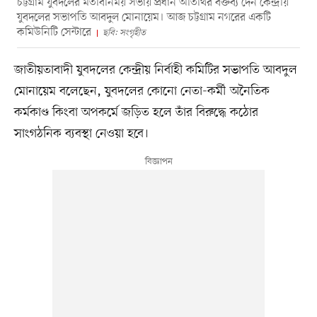
চট্টগ্রাম যুবদলের মতবিনিময় সভায় প্রধান অতিথির বক্তব্য দেন কেন্দ্রীয়
যুবদলের সভাপতি আবদুল মোনায়েম। আজ চট্টগ্রাম নগরের একটি
কমিউনিটি সেন্টারে
ছবি: সংগৃহীত
জাতীয়তাবাদী যুবদলের কেন্দ্রীয় নির্বাহী কমিটির সভাপতি আবদুল
মোনায়েম বলেছেন, যুবদলের কোনো নেতা-কর্মী অনৈতিক
কর্মকাণ্ড কিংবা অপকর্মে জড়িত হলে তাঁর বিরুদ্ধে কঠোর
সাংগঠনিক ব্যবস্থা নেওয়া হবে।