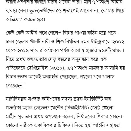
করার প্রবণতার কারণে নীরব থাকেন তাঁরা। মাত্র ৭ শতাংশ আইনি
ব্যবস্থা নেন। ভুক্তভোগীদের ৫১ শতাংশই জানেন না, কোথায় গিয়ে
অভিযোগ করতে হবে।
কেউ কেউ আইনি পথে গেলেও বিচার পাওয়া কঠিন হয়ে পড়ে।
ঢাকা জেলার পাঁচটি নারী ও শিশু নির্যাতন দমন ট্রাইব্যুনালে ২০০২
থেকে ২০১৬ সালের অক্টোবর পর্যন্ত আসা ৭ হাজার ৮৬৪টি মামলা
নিয়ে
প্রথম আলো
প্রায় দেড় বছরের অনুসন্ধান করে এক
প্রতিবেদনে দেখিয়েছিল (২০১৮), ৯৭ শতাংশ মামলার আসামি হয়
বিচার শুরুর আগেই অব্যাহতি পেয়েছেন, নয়তো পরে খালাস
পেয়েছেন।
নারীবিষয়ক সংস্কার কমিশনের সদস্য ব্র্যাক ইনস্টিটিউট অব
গভর্ন্যান্স অ্যান্ড ডেভেলপমেন্টের (বিআইজিডি) জ্যেষ্ঠ ফেলো
মাহীন সুলতান
প্রথম আলো
কে বলেন, নির্যাতনের শিকার কোনো
কোনো নারীকে একাধিকবার চিকিৎসা নিতে হয়, আইনি সহায়তা