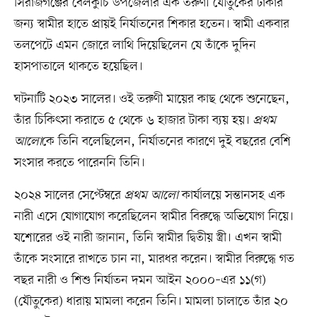
সিরাজগঞ্জের বেলকুচি উপজেলার এক তরুণী যৌতুকের টাকার
জন্য স্বামীর হাতে প্রায়ই নির্যাতনের শিকার হতেন। স্বামী একবার
তলপেটে এমন জোরে লাথি দিয়েছিলেন যে তাঁকে দুদিন
হাসপাতালে থাকতে হয়েছিল।
ঘটনাটি ২০২৩ সালের। ওই তরুণী মায়ের কাছ থেকে শুনেছেন,
তাঁর চিকিৎসা করাতে ৫ থেকে ৬ হাজার টাকা ব্যয় হয়।
প্রথম
আলো
কে তিনি বলেছিলেন, নির্যাতনের কারণে দুই বছরের বেশি
সংসার করতে পারেননি তিনি।
২০২৪ সালের সেপ্টেম্বরে
প্রথম আলো
কার্যালয়ে সন্তানসহ এক
নারী এসে যোগাযোগ করেছিলেন স্বামীর বিরুদ্ধে অভিযোগ নিয়ে।
যশোরের ওই নারী জানান, তিনি স্বামীর দ্বিতীয় স্ত্রী। এখন স্বামী
তাঁকে সংসারে রাখতে চান না, মারধর করেন। স্বামীর বিরুদ্ধে গত
বছর নারী ও শিশু নির্যাতন দমন আইন ২০০০–এর ১১(গ)
(যৌতুকের) ধারায় মামলা করেন তিনি। মামলা চালাতে তাঁর ২০