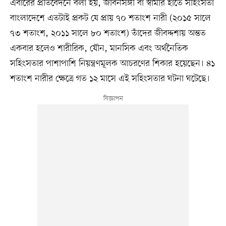
এবারের প্রতিবেদনে বলা হয়, জীবনসঙ্গী বা স্বামীর হাতে সহিংসতা
বাংলাদেশে এতটাই প্রকট যে প্রায় ৭০ শতাংশ নারী (২০১৫ সালে
৭৩ শতাংশ, ২০১১ সালে ৮০ শতাংশ) তাঁদের জীবদ্দশায় অন্তত
একবার হলেও শারীরিক, যৌন, মানসিক এবং অর্থনৈতিক
সহিংসতার পাশাপাশি নিয়ন্ত্রণমূলক আচরণের শিকার হয়েছেন। ৪১
শতাংশ নারীর ক্ষেত্রে গত ১২ মাসে এই সহিংসতার ঘটনা ঘটেছে।