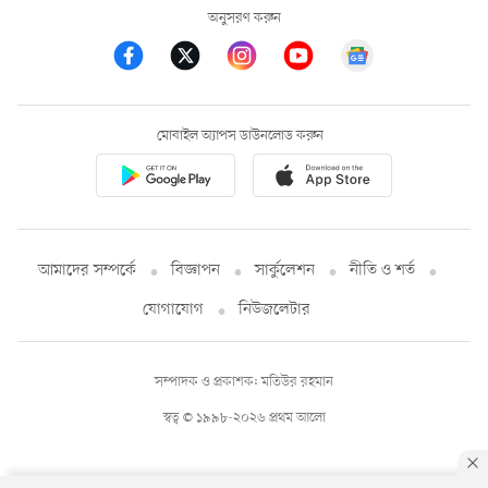
অনুসরণ করুন
মোবাইল অ্যাপস ডাউনলোড করুন
আমাদের সম্পর্কে
বিজ্ঞাপন
সার্কুলেশন
নীতি ও শর্ত
যোগাযোগ
নিউজলেটার
সম্পাদক ও প্রকাশক: মতিউর রহমান
স্বত্ব © ১৯৯৮-২০২৬ প্রথম আলো