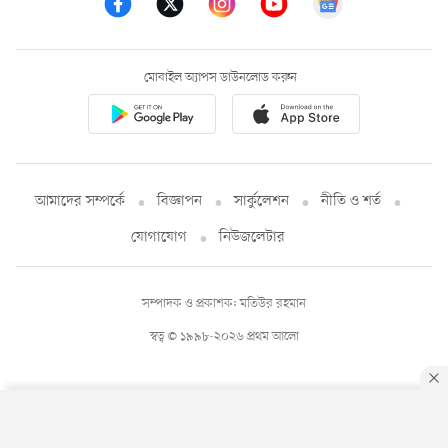
মোবাইল অ্যাপস ডাউনলোড করুন
আমাদের সম্পর্কে
বিজ্ঞাপন
সার্কুলেশন
নীতি ও শর্ত
যোগাযোগ
নিউজলেটার
সম্পাদক ও প্রকাশক: মতিউর রহমান
স্বত্ব © ১৯৯৮-২০২৬ প্রথম আলো
By using this site, you agree to our
Privacy Policy
.
OK