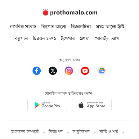
নাগরিক সংবাদ
কিশোর আলো
বিজ্ঞানচিন্তা
প্রথম আলো ট্রাস্ট
বন্ধুসভা
চিরন্তন ১৯৭১
ইপেপার
প্রথমা
মোবাইল ভ্যাস
অনুসরণ করুন
মোবাইল অ্যাপস ডাউনলোড করুন
আমাদের সম্পর্কে
বিজ্ঞাপন
সার্কুলেশন
নীতি ও শর্ত