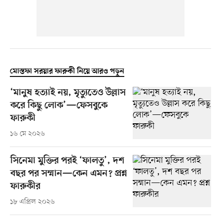
মোস্তফা সরয়ার ফারুকী নিয়ে আরও পড়ুন
‘মানুষ হত্যাই নয়, মৃত্যুতেও উল্লাস
করে কিছু লোক’—ফেসবুকে
ফারুকী
১৬ মে ২০২৬
সিনেমা মুক্তির পরই ‘ফালতু’, দশ
বছর পর সম্মান—কেন এমন? প্রশ্ন
ফারুকীর
১৮ এপ্রিল ২০২৬