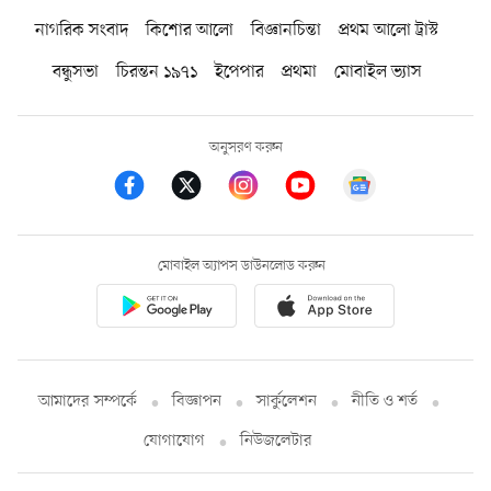
নাগরিক সংবাদ
কিশোর আলো
বিজ্ঞানচিন্তা
প্রথম আলো ট্রাস্ট
বন্ধুসভা
চিরন্তন ১৯৭১
ইপেপার
প্রথমা
মোবাইল ভ্যাস
অনুসরণ করুন
মোবাইল অ্যাপস ডাউনলোড করুন
আমাদের সম্পর্কে
বিজ্ঞাপন
সার্কুলেশন
নীতি ও শর্ত
যোগাযোগ
নিউজলেটার