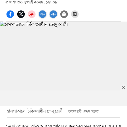
প্রকাশ: ৩০ জুলাই ২০২৪, ১৫: ০৮
হাসপাতালে চিকিৎসাধীন ডেঙ্গু রোগী
ফাইল ছবি: প্রথম আলো
দেশে ডেঙ্গুতে আক্রান্ত হয়ে আরও একজনের মৃত্যু হয়েছে। এ সময়