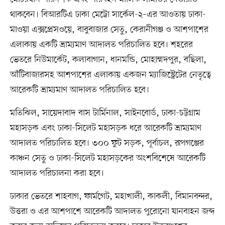
থাকবেন। বিআরটিএ ঢাকা মেট্রো সার্কেল-২–এর আওতায় ঢাকা-
মাওয়া এক্সপ্রেসওয়ে, বাবুবাজার সেতু, কেরানীগঞ্জ ও আশপাশের
এলাকায় একটি ভ্রাম্যমাণ আদালত পরিচালিত হবে। শহরের
ভেতরে নিউমার্কেট, কলাবাগান, ধানমন্ডি, মোহাম্মদপুর, বছিলা,
আঁটিবাজারসহ আশপাশের এলাকায় একজন ম্যাজিস্ট্রেটের নেতৃত্বে
আরেকটি ভ্রাম্যমাণ আদালত পরিচালিত হবে।
মতিঝিল, সায়েদাবাদ বাস টার্মিনাল, সাইনবোর্ড, ঢাকা-চট্টগ্রাম
মহাসড়ক এবং ঢাকা-সিলেট মহাসড়ক ধরে আরেকটি ভ্রাম্যমাণ
আদালত পরিচালিত হবে। ৩০০ ফুট সড়ক, পূর্বাচল, রূপগঞ্জের
কাঞ্চন সেতু ও ঢাকা-সিলেট মহাসড়কের অংশবিশেষে আরেকটি
আদালত পরিচালনা করা হবে।
ঢাকার ভেতরে শাহবাগ, ফার্মগেট, মহাখালী, কাকলী, বিমানবন্দর,
উত্তরা ও এর আশপাশে আরেকটি আদালত পুরোনো যানবাহন জব্দ