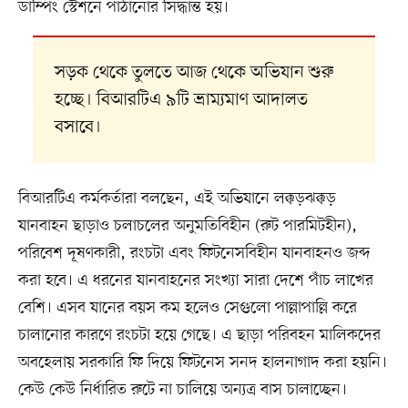
ডাম্পিং স্টেশনে পাঠানোর সিদ্ধান্ত হয়।
সড়ক থেকে তুলতে আজ থেকে অভিযান শুরু
হচ্ছে। বিআরটিএ ৯টি ভ্রাম্যমাণ আদালত
বসাবে।
বিআরটিএ কর্মকর্তারা বলছেন, এই অভিযানে লক্কড়ঝক্কড়
যানবাহন ছাড়াও চলাচলের অনুমতিবিহীন (রুট পারমিটহীন),
পরিবেশ দূষণকারী, রংচটা এবং ফিটনেসবিহীন যানবাহনও জব্দ
করা হবে। এ ধরনের যানবাহনের সংখ্যা সারা দেশে পাঁচ লাখের
বেশি। এসব যানের বয়স কম হলেও সেগুলো পাল্লাপাল্লি করে
চালানোর কারণে রংচটা হয়ে গেছে। এ ছাড়া পরিবহন মালিকদের
অবহেলায় সরকারি ফি দিয়ে ফিটনেস সনদ হালনাগাদ করা হয়নি।
কেউ কেউ নির্ধারিত রুটে না চালিয়ে অন্যত্র বাস চালাচ্ছেন।