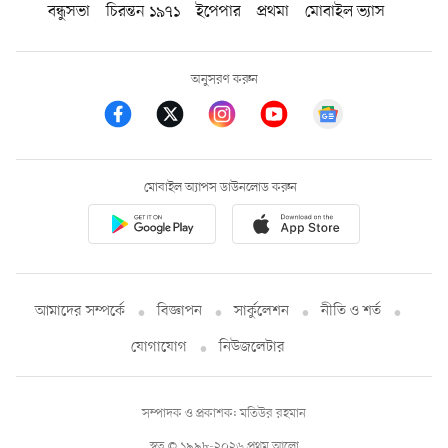
বন্ধুসভা
চিরন্তন ১৯৭১
ইপেপার
প্রথমা
মোবাইল ভ্যাস
অনুসরণ করুন
মোবাইল অ্যাপস ডাউনলোড করুন
আমাদের সম্পর্কে
বিজ্ঞাপন
সার্কুলেশন
নীতি ও শর্ত
যোগাযোগ
নিউজলেটার
সম্পাদক ও প্রকাশক: মতিউর রহমান
স্বত্ব © ১৯৯৮-২০২৬ প্রথম আলো