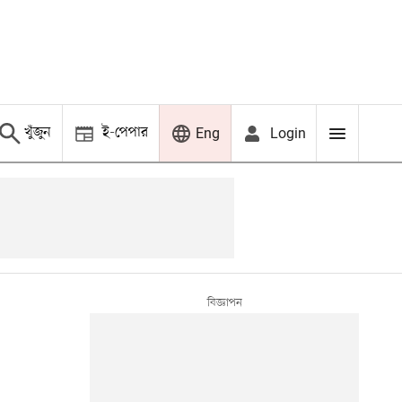
খুঁজুন
ই-পেপার
Login
Eng