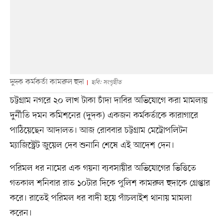
দুদক কর্মকর্তা কামরুল হুদা
ছবি: সংগৃহীত
চট্টগ্রাম নগরে ২০ লাখ টাকা চাঁদা দাবির অভিযোগে করা মামলায়
দুর্নীতি দমন কমিশনের (দুদক) একজন কর্মকর্তাকে কারাগারে
পাঠিয়েছেন আদালত। আজ রোববার চট্টগ্রাম মেট্রোপলিটন
ম্যাজিস্ট্রেট জুয়েল দেব শুনানি শেষে এই আদেশ দেন।
পরিমল ধর নামের এক গয়না ব্যবসায়ীর অভিযোগের ভিত্তিতে
গতকাল শনিবার রাত ১০টার দিকে পুলিশ কামরুল হুদাকে গ্রেপ্তার
করে। রাতেই পরিমল ধর বাদী হয়ে পাঁচলাইশ থানায় মামলা
করেন।