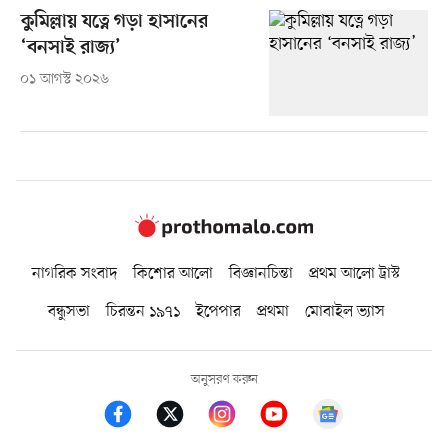
কুমিল্লায় যত্নে গড়া হাসানের
‘বনসাই রাজ্য’
০১ আগস্ট ২০২৬
নাগরিক সংবাদ
কিশোর আলো
বিজ্ঞানচিন্তা
প্রথম আলো ট্রাস্ট
বন্ধুসভা
চিরন্তন ১৯৭১
ইপেপার
প্রথমা
মোবাইল ভ্যাস
অনুসরণ করুন