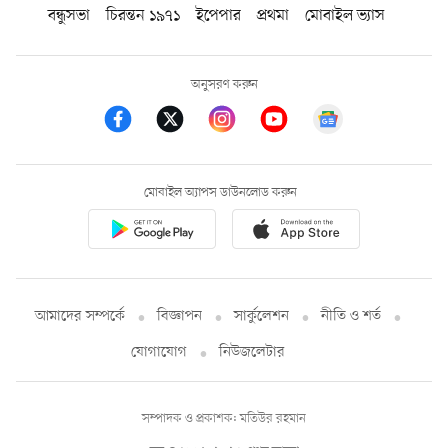
বন্ধুসভা
চিরন্তন ১৯৭১
ইপেপার
প্রথমা
মোবাইল ভ্যাস
অনুসরণ করুন
মোবাইল অ্যাপস ডাউনলোড করুন
আমাদের সম্পর্কে
বিজ্ঞাপন
সার্কুলেশন
নীতি ও শর্ত
যোগাযোগ
নিউজলেটার
সম্পাদক ও প্রকাশক: মতিউর রহমান