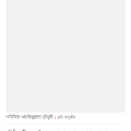
গাউসিয়া ওয়াহিদুন্নেসা চৌধুরী
ছবি: সংগৃহীত