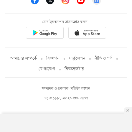
মোবাইল অ্যাপস ডাউনলোড করুন
আমাদের সম্পর্কে
বিজ্ঞাপন
সার্কুলেশন
নীতি ও শর্ত
যোগাযোগ
নিউজলেটার
সম্পাদক ও প্রকাশক: মতিউর রহমান
স্বত্ব © ১৯৯৮-২০২৬ প্রথম আলো
By using this site, you agree to our
Privacy Policy
.
OK