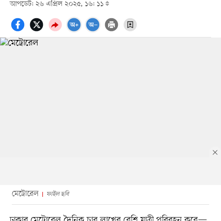
আপডেট: ২৬ এপ্রিল ২০২৫, ১৬: ১১
মেট্রোরেল
ফাইল ছবি
ঢাকার মেট্রোরেল দৈনিক চার লাখের বেশি যাত্রী পরিবহন করে—