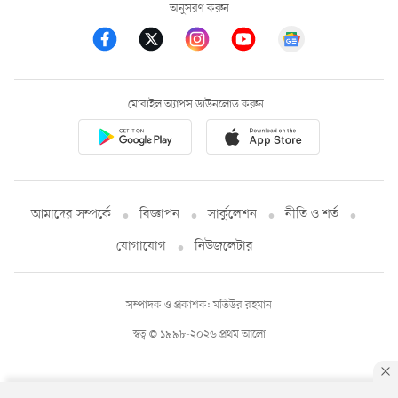
অনুসরণ করুন
মোবাইল অ্যাপস ডাউনলোড করুন
আমাদের সম্পর্কে
বিজ্ঞাপন
সার্কুলেশন
নীতি ও শর্ত
যোগাযোগ
নিউজলেটার
সম্পাদক ও প্রকাশক: মতিউর রহমান
স্বত্ব © ১৯৯৮-২০২৬ প্রথম আলো