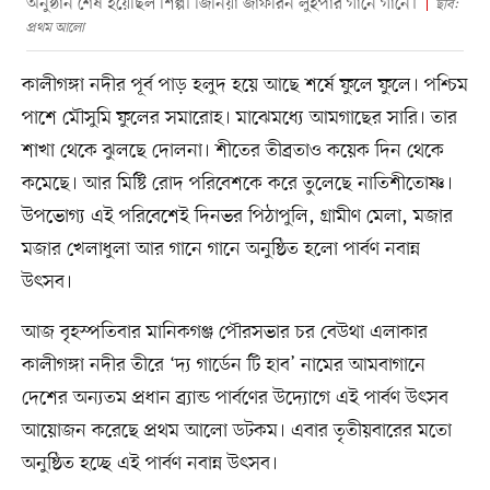
অনুষ্ঠান শেষ হয়েছিল শিল্পী জিনিয়া জাফরিন লুইপার গানে গানে।
ছবি:
প্রথম আলো
কালীগঙ্গা নদীর পূর্ব পাড় হলুদ হয়ে আছে শর্ষে ফুলে ফুলে। পশ্চিম
পাশে মৌসুমি ফুলের সমারোহ। মাঝেমধ্যে আমগাছের সারি। তার
শাখা থেকে ঝুলছে দোলনা। শীতের তীব্রতাও কয়েক দিন থেকে
কমেছে। আর মিষ্টি রোদ পরিবেশকে করে তুলেছে নাতিশীতোষ্ণ।
উপভোগ্য এই পরিবেশেই দিনভর পিঠাপুলি, গ্রামীণ মেলা, মজার
মজার খেলাধুলা আর গানে গানে অনুষ্ঠিত হলো পার্বণ নবান্ন
উৎসব।
আজ বৃহস্পতিবার মানিকগঞ্জ পৌরসভার চর বেউথা এলাকার
কালীগঙ্গা নদীর তীরে ‘দ্য গার্ডেন টি হাব’ নামের আমবাগানে
দেশের অন্যতম প্রধান ব্র্যান্ড পার্বণের উদ্যোগে এই পার্বণ উৎসব
আয়োজন করেছে প্রথম আলো ডটকম। এবার তৃতীয়বারের মতো
অনুষ্ঠিত হচ্ছে এই পার্বণ নবান্ন উৎসব।