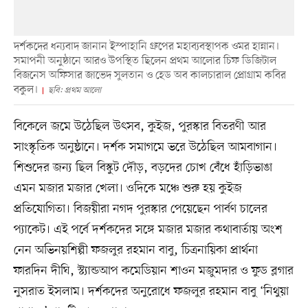
দর্শকদের ধন্যবাদ জানান ইস্পাহানি গ্রুপের মহাব্যবস্থাপক ওমর হান্নান।
সমাপনী অনুষ্ঠানে আরও উপস্থিত ছিলেন প্রথম আলোর চিফ ডিজিটাল
বিজনেস অফিসার জাভেদ সুলতান ও হেড অব কালচারাল প্রোগ্রাম কবির
বকুল।
ছবি: প্রথম আলো
বিকেলে জমে উঠেছিল উৎসব, কুইজ, পুরস্কার বিতরণী আর
সাংস্কৃতিক অনুষ্ঠানে। দর্শক সমাগমে ভরে উঠেছিল আমবাগান।
শিশুদের জন্য ছিল বিস্কুট দৌড়, বড়দের চোখ বেঁধে হাঁড়িভাঙা
এমন মজার মজার খেলা। ওদিকে মঞ্চে শুরু হয় কুইজ
প্রতিযোগিতা। বিজয়ীরা নগদ পুরস্কার পেয়েছেন পার্বণ চালের
প্যাকেট। এই পর্বে দর্শকদের সঙ্গে মজার মজার কথাবার্তায় অংশ
নেন অভিনয়শিল্পী ফজলুর রহমান বাবু, চিত্রনায়িকা প্রার্থনা
ফারদিন দীঘি, স্ট্যান্ডআপ কমেডিয়ান শাওন মজুমদার ও ফুড ব্লগার
নুসরাত ইসলাম। দর্শকদের অনুরোধে ফজলুর রহমান বাবু ‘নিথুয়া