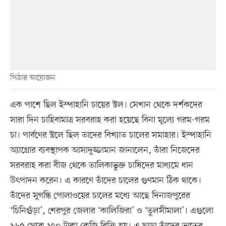
পিঠার আয়োজন
এক পাশে ছিল ইস্পাহানি চায়ের স্টল। সেখান থেকে দর্শকদের
সারা দিন চাহিবামাত্র সরবরাহ করা হয়েছে বিনা মূল্যে গরম-গরম
চা। পার্বণের স্টলে ছিল তাদের বিখ্যাত চালের সমাহার। ইস্পাহানি
অ্যাগ্রোর ব্যবস্থাপক আসাদুজ্জামান জানালেন, তাঁরা নিজেদের
সরবরাহ করা বীজ থেকে তালিকাভুক্ত চাষিদের মাধ্যমে ধান
উৎপাদন করেন। এ কারণে তাঁদের চালের গুণমান ঠিক থাকে।
তাঁদের সুগন্ধি পোলাওয়ের চালের মধ্যে আছে দিনাজপুরের
‘চিনিগুঁড়া’, শেরপুর জেলার ‘কালিজিরা’ ও ‘তুলসীমালা’। এগুলো
১৬৫ থেকে ১৭০ টাকা কেজি বিক্রি হয়। এ ছাড়া তাঁদের ভাতের