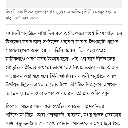
বিজয়ী এক শিশুর হাতে পুরস্কার তুলে দেন অভিনয়শিল্পী ফজলুর রহমান
বাবু
ছবি: প্রথম আলো
সমাপনী অনুষ্ঠানে সারা দিন ধরে এই উৎসবে অংশ নিয়ে আয়োজন
উপভোগ করার জন্য দর্শকদের ধন্যবাদ জানান ইস্পাহানি গ্রুপের
মহাব্যবস্থাপক ওমর হান্নান। তিনি বলেন, তিন বছর ধরেই
মানিকগঞ্জে পার্বণ নবান্ন উৎসব হচ্ছে। এই এলাকার দীর্ঘকালের
সাংস্কৃতিক ঐতিহ্য রয়েছে। ভবিষ্যতেও নিয়মিতভাবে নবান্ন উৎসব
আয়োজন করা হবে বলে তিনি জানান। সমাপনী অনুষ্ঠানে আরও
উপস্থিত ছিলেন প্রথম আলোর চিফ ডিজিটাল বিজনেস অফিসার
জাভেদ সুলতান ও হেড অব কালচারাল প্রোগ্রাম কবির বকুল।
বিকেলে গানের পালা শুরু হয়েছিল ব্যান্ডদল ‘প্রখর’–এর
পরিবেশনা দিয়ে। তারা এলআরবি, মাইলস, নগর বাউল জেমসের
বেশ কিছু জনপ্রিয় গান গেয়ে শোনান। গানগুলোর মধ্যে ছিল ‘সেই