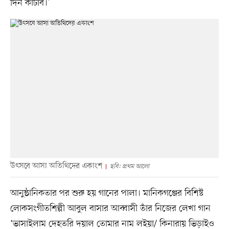
দিন কাটাব।’
উৎসবে আসা অতিথিদের একাংশ
ছবি: প্রথম আলো
আনুষ্ঠানিকতার পর শুরু হয় গানের পালা। মানিকগঞ্জের বিশিষ্ট
লোকসংগীতশিল্পী আবুল বাসার আব্বাসী তাঁর নিজের লেখা গান
‘ভাসাইলাম দেহতরি দয়াল তোমার নাম লইয়া/ কিনারায় ভিড়াইও