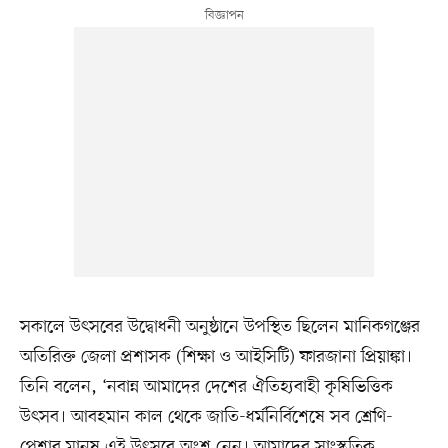
সকালে উৎসবের উদ্বোধনী অনুষ্ঠানে উপস্থিত ছিলেন মানিকগঞ্জের
অতিরিক্ত জেলা প্রশাসক (শিক্ষা ও আইসিটি) ফারজানা প্রিয়াঙ্কা।
তিনি বলেন, ‘নবান্ন আমাদের দেশের ঐতিহ্যবাহী কৃষিভিত্তিক
উৎসব। আবহমান কাল থেকে জাতি-ধর্মনির্বিশেষে সব শ্রেণি-
পেশার মানুষ এই উৎসবে অংশ নেন। আমাদের সাংস্কৃতিক