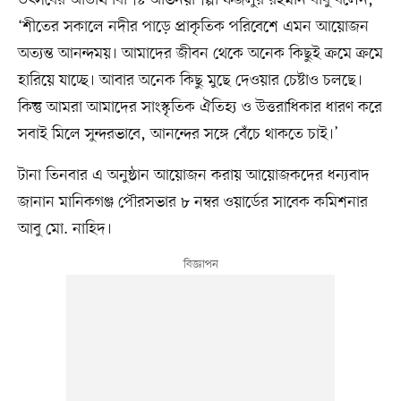
উৎসবের অতিথি বিশিষ্ট অভিনয়শিল্পী ফজলুর রহমান বাবু বলেন,
‘শীতের সকালে নদীর পাড়ে প্রাকৃতিক পরিবেশে এমন আয়োজন
অত্যন্ত আনন্দময়। আমাদের জীবন থেকে অনেক কিছুই ক্রমে ক্রমে
হারিয়ে যাচ্ছে। আবার অনেক কিছু মুছে দেওয়ার চেষ্টাও চলছে।
কিন্তু আমরা আমাদের সাংস্কৃতিক ঐতিহ্য ও উত্তরাধিকার ধারণ করে
সবাই মিলে সুন্দরভাবে, আনন্দের সঙ্গে বেঁচে থাকতে চাই।’
টানা তিনবার এ অনুষ্ঠান আয়োজন করায় আয়োজকদের ধন্যবাদ
জানান মানিকগঞ্জ পৌরসভার ৮ নম্বর ওয়ার্ডের সাবেক কমিশনার
আবু মো. নাহিদ।