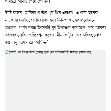
পাথারে’ গানটি গেয়ে শোনান।
দীঘি বলেন, মানিকগঞ্জ তাঁর খুব প্রিয় এলাকা। এখানে অনেক
নাটক বা চলচ্চিত্রের চিত্রগ্রহণ হয়। তিনিও কাজের প্রয়োজনে
আসেন। পার্বণ নবান্ন উৎসবটি খুব উপভোগ করেছেন। পরে আয়শা
আক্তার জেরিন পরিবেশন করেন ‘মীনা কার্টুন’–এর চরিত্রগুলোর
কণ্ঠ অনুকরণ করে ‘মিমিক্রি’।