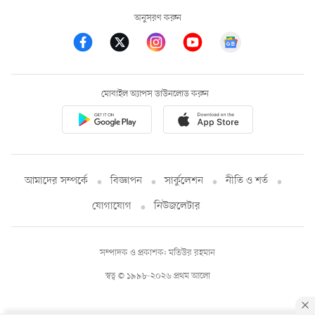
অনুসরণ করুন
মোবাইল অ্যাপস ডাউনলোড করুন
আমাদের সম্পর্কে
বিজ্ঞাপন
সার্কুলেশন
নীতি ও শর্ত
যোগাযোগ
নিউজলেটার
সম্পাদক ও প্রকাশক: মতিউর রহমান
স্বত্ব © ১৯৯৮-২০২৬ প্রথম আলো