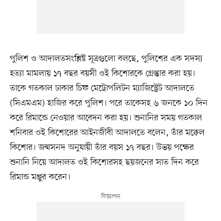
পুলিশ ও আদালতসংশ্লিষ্ট সূত্রগুলো বলছে, পুলিশের এক সদস্য
হত্যা মামলায় ১৭ বছর বয়সী ওই কিশোরকে গ্রেপ্তার করা হয়।
তাকে গতকাল ঢাকার চিফ মেট্রোপলিটন ম্যাজিস্ট্রেট আদালতে
(সিএমএম) হাজির করে পুলিশ। পরে তাকেসহ ৬ জনকে ১০ দিন
করে রিমান্ডে নেওয়ার আবেদন করা হয়। শুনানির সময় গতকাল
শনিবার ওই কিশোরের আইনজীবী আদালতে বলেন, তাঁর মক্কেল
কিশোর। জন্মসনদ অনুযায়ী তাঁর বয়স ১৭ বছর। উভয় পক্ষের
শুনানি নিয়ে আদালত ওই কিশোরসহ ছয়জনের সাত দিন করে
রিমান্ড মঞ্জুর করেন।