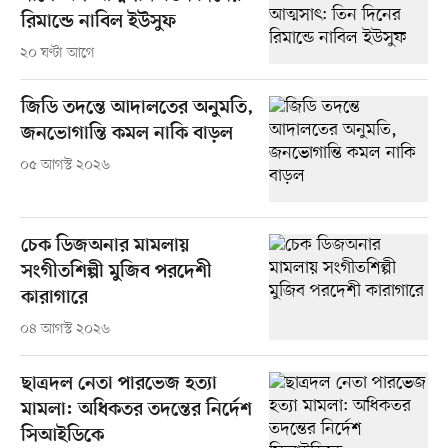
রিমান্ডে নাবিল ইউসুফ
২০ ঘণ্টা আগে
জিডি তদন্তে আদালতের অনুমতি,
জনভোগান্তি কমল নাকি বাড়ল
০৫ আগস্ট ২০২৬
চেক ডিজঅনার মামলায়
সংগীতশিল্পী মুজিব পরদেশী
কারাগারে
০৪ আগস্ট ২০২৬
ছাত্রদল নেতা পারভেজ হত্যা
মামলা: অধিকতর তদন্তের নির্দেশ
সিআইডিকে