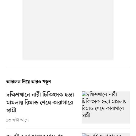
আদালত নিয়ে আরও পড়ুন
দক্ষিণখানে নারী চিকিৎসক হত্যা
মামলায় রিমান্ড শেষে কারাগারে
স্বামী
১৩ ঘণ্টা আগে