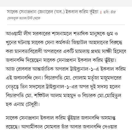
সাবেক সেনাপ্রধান জেনারেল (অব.) ইকবাল করিম ভূঁইয়া
ছবি: তাঁর
ফেসবুক অ্যাকাউন্ট থেকে
আওয়ামী লীগ সরকারের শাসনামলে শতাধিক মানুষকে গুম ও
খুনের ঘটনায় সাবেক সেনা কর্মকর্তা জিয়াউল আহসানের বিরুদ্ধে
করা মানবতাবিরোধী অপরাধের একটি মামলায় প্রথম সাক্ষী হিসেবে
জবানবন্দি দিয়েছেন সাবেক সেনাপ্রধান ইকবাল করিম ভূঁইয়া।
আজ রোববার আন্তর্জাতিক অপরাধ ট্রাইব্যুনাল–১–এ ইকবাল করিম
এই জবানবন্দি দেন। বিচারপতি মো. গোলাম মর্তূজা মজুমদারের
নেতৃত্বে তিন সদস্যের ট্রাইব্যুনাল–১–এর অপর দুই সদস্য হলেন
বিচারপতি মো. শফিউল আলম মাহমুদ ও বিচারক মো.মোহিতুল
হক এনাম চৌধুরী।
সাবেক সেনাপ্রধান ইকবাল করিম ভূঁইয়ার জবানবন্দি অসমাপ্ত
রয়েছে। আগামীকাল সোমবার তাঁর আবার জবানবন্দি দেওয়ার