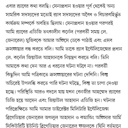
এবার র‍্যাবের কথা বলছি। সেনাপ্রধান হওয়ার পূর্ব থেকেই অন্য
সামরিক সদস্যদের মতোই র‍্যাব সদস্যদের অবৈধ ও বিচারবহির্ভূত
কার্যক্রম সম্পর্কে অবহিত ছিলাম। সেনাপ্রধান হওয়ার পরপরই
আমি র‍্যাবের এডিজি তৎকালীন কর্নেল (পরবর্তী সময় লে.
জেনারেল) মুজিবকে আমার অফিসে ডেকে পাঠাই এবং এসব
ক্রসফায়ার বন্ধ করতে বলি। আমি তাকে র‍্যাব ইন্টেলিজেন্সের প্রধান
লে. কর্নেল জিয়াউল আহসানকে নিয়ন্ত্রণ করতে বলি। তিনি
আমাকে কথা দেন আর এ ধরনের ঘটনা ঘটবে না। পরবর্তী
কিছুদিন আমি পত্রিকাতে ক্রসফায়ারের ঘটনা দেখিনি। কিন্তু
অচিরেই উপলব্ধি করতে পারি ঘটনা ঘটছে, কিন্তু তা চাপা দেওয়া
হচ্ছে। পরিস্থিতি আরও বদলে যায় যখন বেনজীর আহম্মেদ র‍্যাবের
ডিজি হয়ে আসেন এবং জিয়াউল আহসান এডিজি হন। ঘটনার
পরিপ্রেক্ষিতে আমি আমার ডাইরেক্টর মিলিটারি ইন্টেলিজেন্স
ব্রিগেডিয়ার জেনারেল জগলুল আহসান ও কমান্ডিং অফিসার আর্মি
সিকিউরিটি ইউনিট ব্রিগেডিয়ার জেনারেল ফজলকে (যিনি বর্তমানে