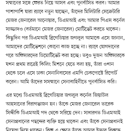
সম্মানের সঙ্গে ফেরত নিয়ে আসব এবং পুনর্বাসিত করব। আমার
পাশাপাশি যারা র‍্যাবে নতুন যাচ্ছেন, তাঁদের মিলিটারি সেক্রেটারি
মেজর জেনারেল আনোয়ার, ডিএমআই এবং আমার পিএস কর্নেল
সাজ্জাদও (বর্তমানে মেজর জেনারেল) মোটিভেট করতে থাকেন।
কিছুদিন পর ডিএমআই ব্রিগেডিয়ার জগলুল আমাকে এসে জানান,
আমাদের মোটিভেশনে কোনো কাজ হচ্ছে না। র‍্যাবে যোগদানের
পরে অফিসারদের ডিমোটিভেট করা হচ্ছে। তবুও দুজন অফিসারকে
যখন প্রথম রাত্রেই কিলিং মিশনে যেতে বলা হয়, তাঁরা ওখান
থেকে চলে এসে ঢাকা সেনানিবাসের এমপি চেকপোস্টে রিপোর্ট
করেন। আমি তাঁদের সসম্মানে সেনাবাহিনীতে পুনর্বাসিত করি।
এর মধ্যে ডিএমআই ব্রিগেডিয়ার জগলুল কর্নেল জিয়াউল
আহসানের বিরাগভাজন হন। তাঁকে মেজর জেনারেল তারেক
সিদ্দীকি ডিএমআই পদ থেকে সরিয়ে দেন। সাধারণত ডিএমআই
সেনাপ্রধানের পছন্দের ব্যক্তি হয়ে থাকেন এবং তাঁকে সেনাপ্রধানই
নিয়োগ দিয়ে থাকেন। কিন্তু এ ক্ষেত্রে তাঁকে আমার ইচ্ছার বিরুদ্ধে