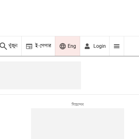
খুঁজুন
ই-পেপার
Login
Eng