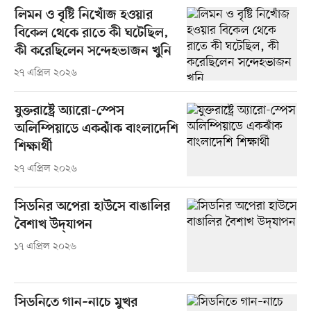
লিমন ও বৃষ্টি নিখোঁজ হওয়ার
বিকেল থেকে রাতে কী ঘটেছিল,
কী করেছিলেন সন্দেহভাজন খুনি
২৭ এপ্রিল ২০২৬
যুক্তরাষ্ট্রে অ্যারো-স্পেস
অলিম্পিয়াডে একঝাঁক বাংলাদেশি
শিক্ষার্থী
২৭ এপ্রিল ২০২৬
সিডনির অপেরা হাউসে বাঙালির
বৈশাখ উদ্‌যাপন
১৭ এপ্রিল ২০২৬
সিডনিতে গান–নাচে মুখর