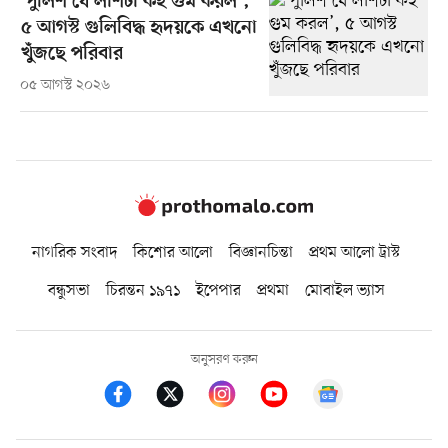
‘পুলিশ যে লাশটা কই গুম করল’,
৫ আগস্ট গুলিবিদ্ধ হৃদয়কে এখনো
খুঁজছে পরিবার
০৫ আগস্ট ২০২৬
নাগরিক সংবাদ
কিশোর আলো
বিজ্ঞানচিন্তা
প্রথম আলো ট্রাস্ট
বন্ধুসভা
চিরন্তন ১৯৭১
ইপেপার
প্রথমা
মোবাইল ভ্যাস
অনুসরণ করুন