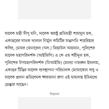
সাবেক মন্ত্রী দীপু মনি, সাবেক স্বরাষ্ট্র প্রতিমন্ত্রী শামসুল হক,
একাত্তরের ঘাতক দালাল নির্মূল কমিটির সভাপতি শাহরিয়ার
কবির, মেজর জেনারেল (অব.) জিয়াউল আহসান, পুলিশের
সাবেক মহাপরিদর্শক (আইজিপি) এ কে এম শহীদুল হক,
পুলিশের উপমহাপরিদর্শক (ডিআইজি) মোল্যা নজরুল ইসলাম,
একাত্তর টিভির সাবেক ব্যবস্থাপনা পরিচালক মোজাম্মেল বাবু ও
সাবেক প্রধান প্রতিবেদক ফারজানা রূপা এই মামলায় ইতিমধ্যে
গ্রেপ্তার আছেন।