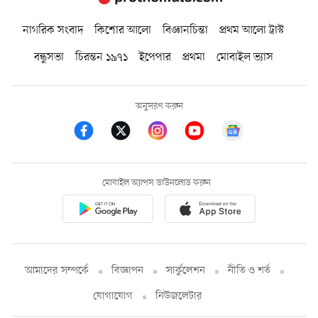
নাগরিক সংবাদ
কিশোর আলো
বিজ্ঞানচিন্তা
প্রথম আলো ট্রাস্ট
বন্ধুসভা
চিরন্তন ১৯৭১
ইপেপার
প্রথমা
মোবাইল ভ্যাস
অনুসরণ করুন
মোবাইল অ্যাপস ডাউনলোড করুন
আমাদের সম্পর্কে
বিজ্ঞাপন
সার্কুলেশন
নীতি ও শর্ত
যোগাযোগ
নিউজলেটার