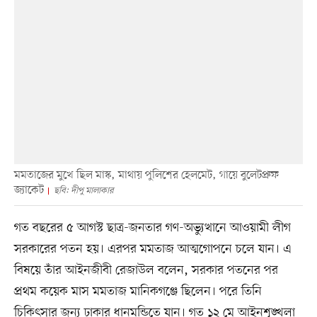
মমতাজের মুখে ছিল মাস্ক, মাথায় পুলিশের হেলমেট, গায়ে বুলেটপ্রুফ
জ্যাকেট
ছবি: দীপু মালাকার
গত বছরের ৫ আগস্ট ছাত্র-জনতার গণ-অভ্যুত্থানে আওয়ামী লীগ
সরকারের পতন হয়। এরপর মমতাজ আত্মগোপনে চলে যান। এ
বিষয়ে তাঁর আইনজীবী রেজাউল বলেন, সরকার পতনের পর
প্রথম কয়েক মাস মমতাজ মানিকগঞ্জে ছিলেন। পরে তিনি
চিকিৎসার জন্য ঢাকার ধানমন্ডিতে যান। গত ১২ মে আইনশৃঙ্খলা