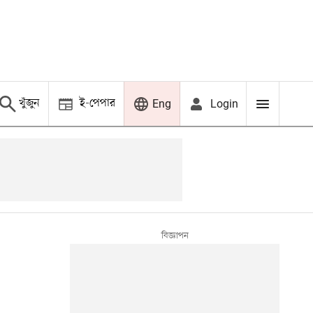
খুঁজুন
ই-পেপার
Login
Eng