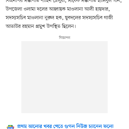
বিএনপির সভাপতি শাহিন চৌধুরী, সাবেক সভাপতি হাসিবুল গনি,
উপজেলা ওলামা দলের আহ্বায়ক মাওলানা আলী হায়দার,
সদস্যসচিব মাওলানা নুরুল হক, যুবদলের সদস্যসচিব গাজী
আতাউর রহমান প্রমুখ উপস্থিত ছিলেন।
প্রথম আলোর খবর পেতে গুগল নিউজ চ্যানেল ফলো