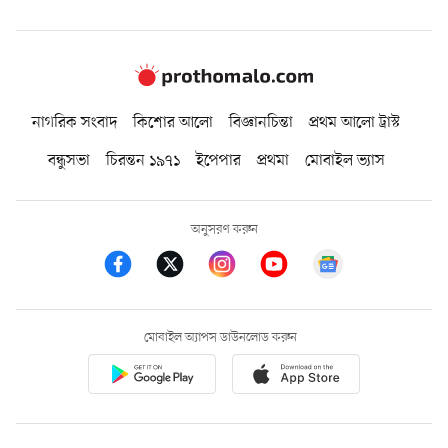
নাগরিক সংবাদ
কিশোর আলো
বিজ্ঞানচিন্তা
প্রথম আলো ট্রাস্ট
বন্ধুসভা
চিরন্তন ১৯৭১
ইপেপার
প্রথমা
মোবাইল ভ্যাস
অনুসরণ করুন
মোবাইল অ্যাপস ডাউনলোড করুন