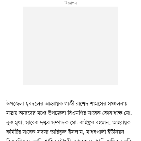
উপজেলা যুবদলের আহ্বায়ক গাজী রাশেদ শামসের সঞ্চালনায়
সভায় অন্যদের মধ্যে উপজেলা বিএনপির সাবেক কোষাধ্যক্ষ মো.
নুরু মৃধা, সাবেক দপ্তর সম্পাদক মো. কাইফুর রহমান, আহ্বায়ক
কমিটির সাবেক সদস্য তারিকুল ইসলাম, মাধবখালী ইউনিয়ন