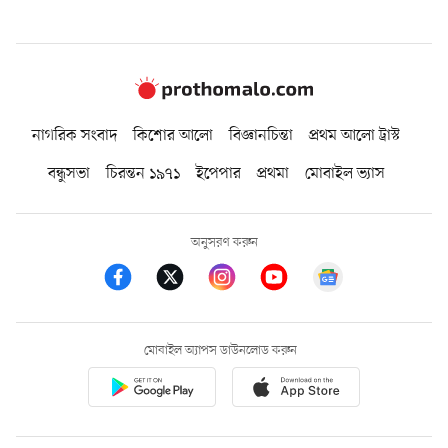
নাগরিক সংবাদ
কিশোর আলো
বিজ্ঞানচিন্তা
প্রথম আলো ট্রাস্ট
বন্ধুসভা
চিরন্তন ১৯৭১
ইপেপার
প্রথমা
মোবাইল ভ্যাস
অনুসরণ করুন
মোবাইল অ্যাপস ডাউনলোড করুন