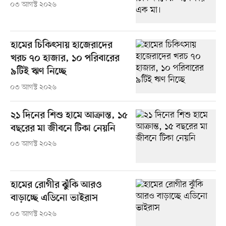
০৩ আগস্ট ২০২৬
হামের চিকিৎসায় হাজেরাদের
খরচ ৭০ হাজার, ১০ পরিবারের
৯টিই ঋণ নিচ্ছে
০৩ আগস্ট ২০২৬
২১ দিনের শিশু হামে আক্রান্ত, ১৫
বছরের মা জীবনে টিকা নেয়নি
০৩ আগস্ট ২০২৬
হামের রোগীর ঝুঁকি আরও
বাড়াচ্ছে এডিনো ভাইরাস
০৩ আগস্ট ২০২৬