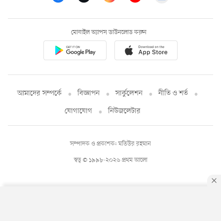
মোবাইল অ্যাপস ডাউনলোড করুন
আমাদের সম্পর্কে
বিজ্ঞাপন
সার্কুলেশন
নীতি ও শর্ত
যোগাযোগ
নিউজলেটার
সম্পাদক ও প্রকাশক: মতিউর রহমান
স্বত্ব © ১৯৯৮-২০২৬ প্রথম আলো
By using this site, you agree to our
Privacy Policy
.
OK