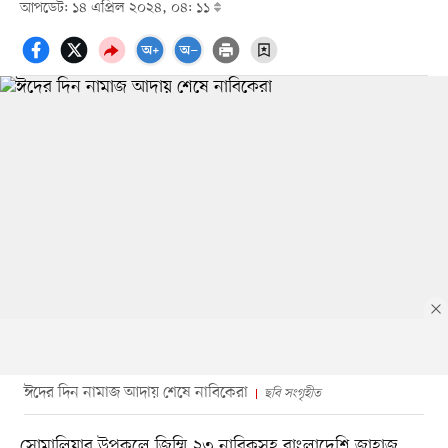
আপডেট: ১৪ এপ্রিল ২০২৪, ০৪: ১১
ঈদের দিন নামাজ আদায় শেষে নাবিকেরা
ছবি সংগৃহীত
সোমালিয়ার উপকূলে জিম্মি ২৩ নাবিকসহ বাংলাদেশি জাহাজ