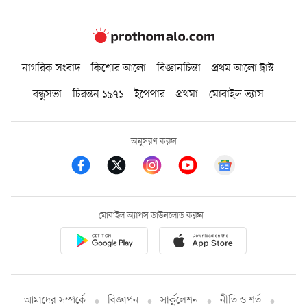
নাগরিক সংবাদ
কিশোর আলো
বিজ্ঞানচিন্তা
প্রথম আলো ট্রাস্ট
বন্ধুসভা
চিরন্তন ১৯৭১
ইপেপার
প্রথমা
মোবাইল ভ্যাস
অনুসরণ করুন
মোবাইল অ্যাপস ডাউনলোড করুন
আমাদের সম্পর্কে
বিজ্ঞাপন
সার্কুলেশন
নীতি ও শর্ত