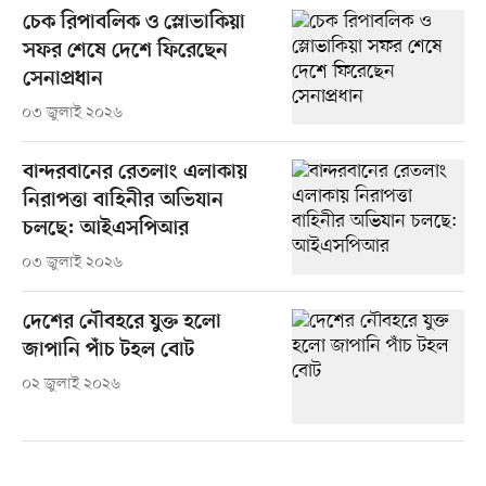
চেক রিপাবলিক ও স্লোভাকিয়া
সফর শেষে দেশে ফিরেছেন
সেনাপ্রধান
০৩ জুলাই ২০২৬
বান্দরবানের রেতলাং এলাকায়
নিরাপত্তা বাহিনীর অভিযান
চলছে: আইএসপিআর
০৩ জুলাই ২০২৬
দেশের নৌবহরে যুক্ত হলো
জাপানি পাঁচ টহল বোট
০২ জুলাই ২০২৬