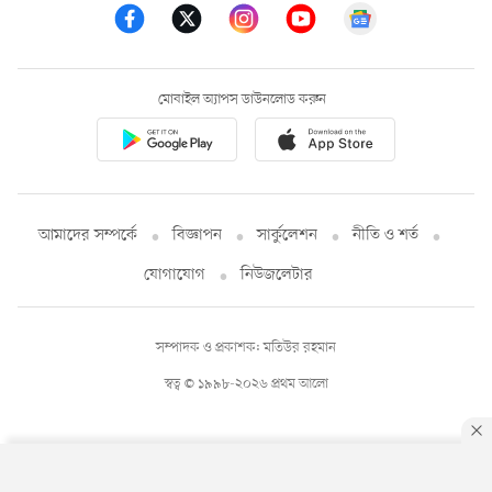
মোবাইল অ্যাপস ডাউনলোড করুন
আমাদের সম্পর্কে
বিজ্ঞাপন
সার্কুলেশন
নীতি ও শর্ত
যোগাযোগ
নিউজলেটার
সম্পাদক ও প্রকাশক: মতিউর রহমান
স্বত্ব © ১৯৯৮-২০২৬ প্রথম আলো