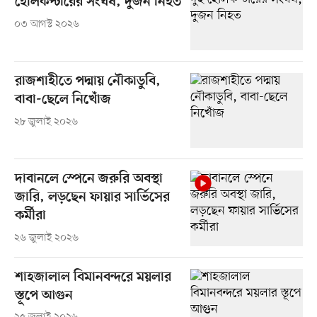
হেলিকপ্টারের সংঘর্ষ, দুজন নিহত
০৩ আগস্ট ২০২৬
রাজশাহীতে পদ্মায় নৌকাডুবি,
বাবা-ছেলে নিখোঁজ
২৮ জুলাই ২০২৬
দাবানলে স্পেনে জরুরি অবস্থা
জারি, লড়ছেন ফায়ার সার্ভিসের
কর্মীরা
২৬ জুলাই ২০২৬
শাহজালাল বিমানবন্দরে ময়লার
স্তূপে আগুন