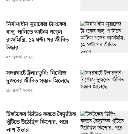
২৫ জুলাই ২০২৬
নির্মাণাধীন সুয়ারেজ ট্যাংকের
বালু–পানিতে আটকা পড়েন
রাজমিস্ত্রি, ১২ ঘণ্টা পর জীবিত
উদ্ধার
২৩ জুলাই ২০২৬
সদরঘাটে ট্রলারডুবি: নিখোঁজ
দুজনের জীবিত সন্ধান মিলেছে
১৯ জুলাই ২০২৬
টিকটকের ভিডিও করতে বৈদ্যুতিক
খুঁটিতে উঠেছিল কিশোর, পরে
লাশ উদ্ধার