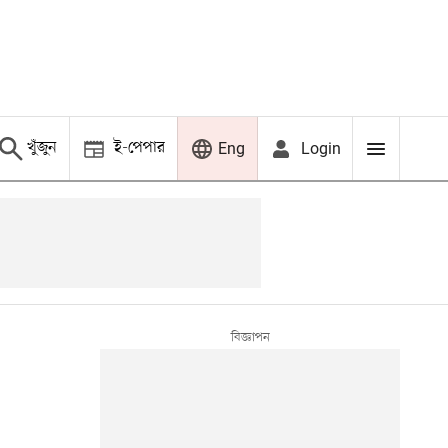
খুঁজুন
ই-পেপার
Login
Eng