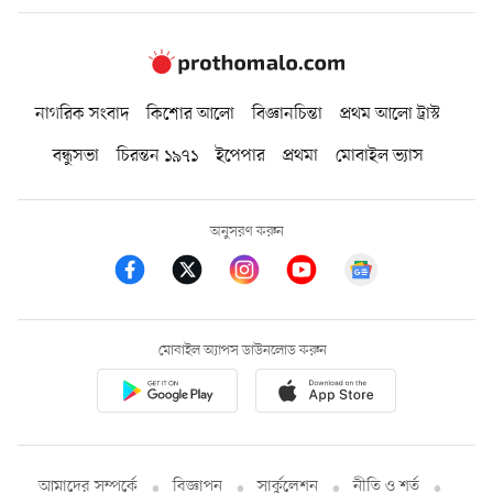
নাগরিক সংবাদ
কিশোর আলো
বিজ্ঞানচিন্তা
প্রথম আলো ট্রাস্ট
বন্ধুসভা
চিরন্তন ১৯৭১
ইপেপার
প্রথমা
মোবাইল ভ্যাস
অনুসরণ করুন
মোবাইল অ্যাপস ডাউনলোড করুন
আমাদের সম্পর্কে
বিজ্ঞাপন
সার্কুলেশন
নীতি ও শর্ত